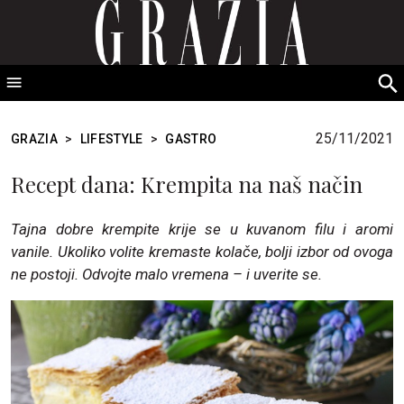
GRAZIA Srbija
S
fo
25/11/2021
GRAZIA
>
LIFESTYLE
>
GASTRO
Recept dana: Krempita na naš način
Tajna dobre krempite krije se u kuvanom filu i aromi
vanile. Ukoliko volite kremaste kolače, bolji izbor od ovoga
ne postoji. Odvojte malo vremena – i uverite se.