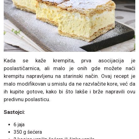
Kada se kaže krempita, prva asocijacija je
poslastičarnica, ali malo je onih gde možete naći
krempitu napravljenu na starinski način. Ovaj recept je
malo modifikovan u smislu da ne razvlačite kore, već da
ih kupite gotove, kako bi što lakše i brže napravili ovu
predivnu poslasticu.
Sastojci:
6 jaja
350 g šećera