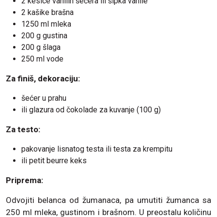
2 kesice vanilin šećera ili šipka vanile
2 kašike brašna
1250 ml mleka
200 g gustina
200 g šlaga
250 ml vode
Za finiš, dekoraciju:
šećer u prahu
ili glazura od čokolade za kuvanje (100 g)
Za testo:
pakovanje lisnatog testa ili testa za krempitu
ili petit beurre keks
Priprema:
Odvojiti belanca od žumanaca, pa umutiti žumanca sa
250 ml mleka, gustinom i brašnom. U preostalu količinu