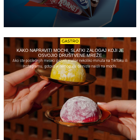
GASTRO
KAKO NAPRAVITI MOCHI, SLATKI ZALOGAJ KOJI JE
OSVOJIO DRUŠTVENE MREŽE
Ako ste poslednjih meseci proveli makar nekoliko minuta na TikToku ili
Instagramu, gotovo je nemoguće da niste naišli na mochi.