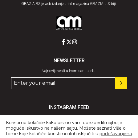
GRAZIA.RS je web izdanje print magazina GRAZIA u Srbiji.
NEWSLETTER
Najnovije vesti u tvom sanducetu!
INSTAGRAM FEED
Pratite nas
@graziaserbia
Koristimo kolačiće kako bismo vam obezbedili najbolje
moguće iskustvo na našem sajtu. Možete saznati više o
tome koje kolačiće koristimo ili ih isključiti u
podešavanjima
.