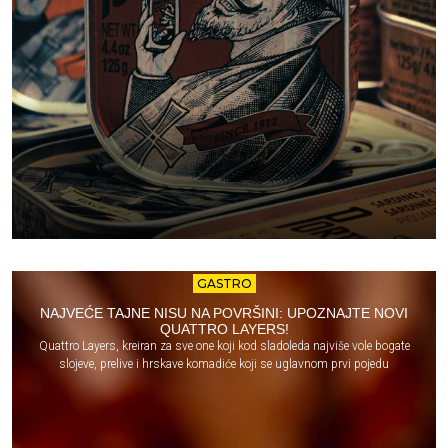
GASTRO
NAJVEĆE TAJNE NISU NA POVRŠINI: UPOZNAJTE NOVI
QUATTRO LAYERS!
Quattro Layers, kreiran za sve one koji kod sladoleda najviše vole bogate
slojeve, prelive i hrskave komadiće koji se uglavnom prvi pojedu