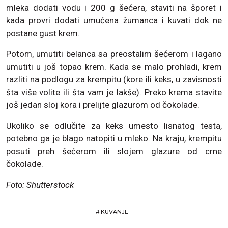
mleka dodati vodu i 200 g šećera, staviti na šporet i
kada provri dodati umućena žumanca i kuvati dok ne
postane gust krem.
Potom, umutiti belanca sa preostalim šećerom i lagano
umutiti u još topao krem. Kada se malo prohladi, krem
razliti na podlogu za krempitu (kore ili keks, u zavisnosti
šta više volite ili šta vam je lakše). Preko krema stavite
još jedan sloj kora i prelijte glazurom od čokolade.
Ukoliko se odlučite za keks umesto lisnatog testa,
potebno ga je blago natopiti u mleko. Na kraju, krempitu
posuti preh šećerom ili slojem glazure od crne
čokolade.
Foto: Shutterstock
#
KUVANJE