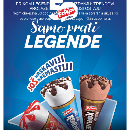
FRIKOM LEGENDE U NOVOM IZDANJU: TRENDOVI
PROLAZE, ALI DOBRI UKUSI OSTAJU
Frikom obeležava 50 godina postojanja – pola veka stvaranja ukusa koji
se prenose generacijama i ostaju deo zajedničkih uspomena.