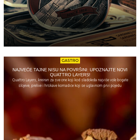
GASTRO
NAJVEĆE TAJNE NISU NA POVRŠINI: UPOZNAJTE NOVI
QUATTRO LAYERS!
Quattro Layers, kreiran za sve one koji kod sladoleda najviše vole bogate
slojeve, prelive i hrskave komadiće koji se uglavnom prvi pojedu