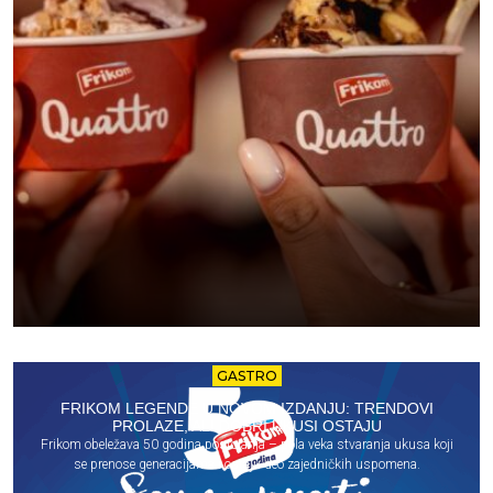
GASTRO
FRIKOM LEGENDE U NOVOM IZDANJU: TRENDOVI
PROLAZE, ALI DOBRI UKUSI OSTAJU
Frikom obeležava 50 godina postojanja – pola veka stvaranja ukusa koji
se prenose generacijama i ostaju deo zajedničkih uspomena.