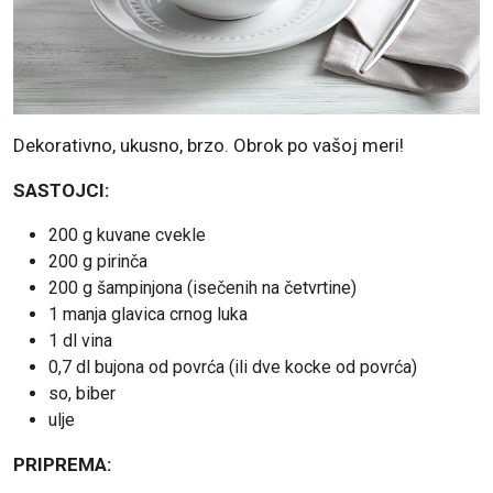
Dekorativno, ukusno, brzo. Obrok po vašoj meri!
SASTOJCI:
200 g kuvane cvekle
200 g pirinča
200 g šampinjona (isečenih na četvrtine)
1 manja glavica crnog luka
1 dl vina
0,7 dl bujona od povrća (ili dve kocke od povrća)
so, biber
ulje
PRIPREMA: