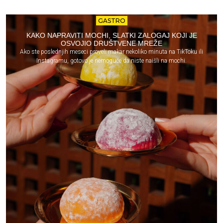
GASTRO
KAKO NAPRAVITI MOCHI, SLATKI ZALOGAJ KOJI JE
OSVOJIO DRUŠTVENE MREŽE
Ako ste poslednjih meseci proveli makar nekoliko minuta na TikToku ili
Instagramu, gotovo je nemoguće da niste naišli na mochi.