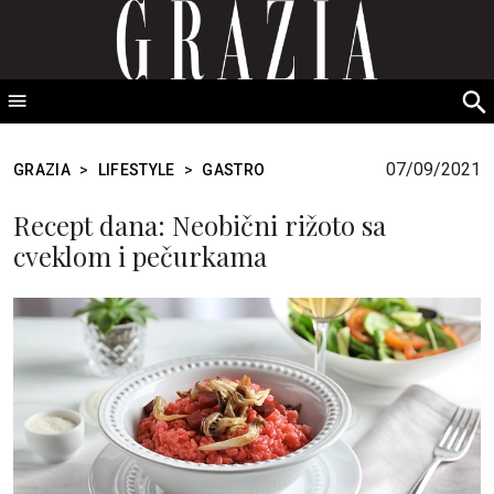
GRAZIA Srbija
S
fo
07/09/2021
GRAZIA
>
LIFESTYLE
>
GASTRO
Recept dana: Neobični rižoto sa
cveklom i pečurkama