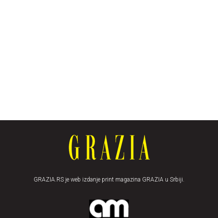
GRAZIA.RS je web izdanje print magazina GRAZIA u Srbiji.