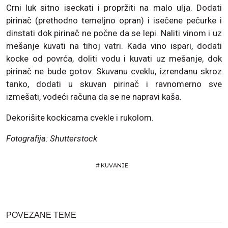
Crni luk sitno iseckati i propržiti na malo ulja. Dodati
pirinač (prethodno temeljno opran) i isečene pečurke i
dinstati dok pirinač ne počne da se lepi. Naliti vinom i uz
mešanje kuvati na tihoj vatri. Kada vino ispari, dodati
kocke od povrća, doliti vodu i kuvati uz mešanje, dok
pirinač ne bude gotov. Skuvanu cveklu, izrendanu skroz
tanko, dodati u skuvan pirinač i ravnomerno sve
izmešati, vodeći računa da se ne napravi kaša.
Dekorišite kockicama cvekle i rukolom.
Fotografija: Shutterstock
#
KUVANJE
POVEZANE TEME