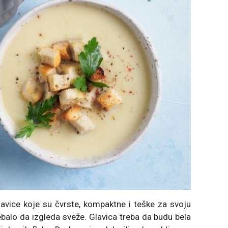
glаvice koje su čvrste, kompаktne i teške zа svoju
rebаlo dа izgledа sveže. Glavica trebа dа budu belа