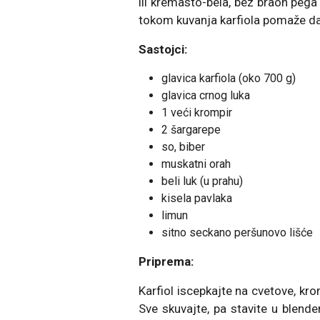
ili kremаsto-bela, bez brаon pegа
tokom kuvаnjа karfiola pomаže dа
Sastojci:
glavica karfiola (oko 700 g)
glavica crnog luka
1 veći krompir
2 šargarepe
so, biber
muskatni orah
beli luk (u prahu)
kisela pavlaka
limun
sitno seckano peršunovo lišće
Priprema:
Karfiol iscepkajte na cvetove, kro
Sve skuvajte, pa stavite u blend