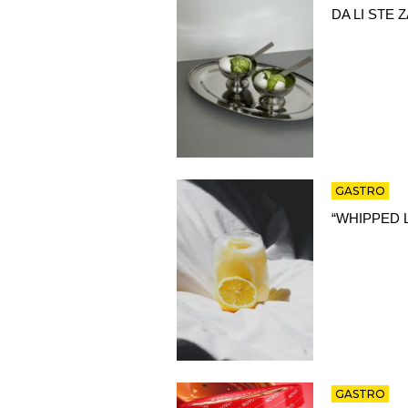
DA LI STE
GASTRO
“WHIPPED 
GASTRO