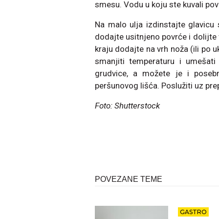
smesu. Vodu u koju ste kuvali pov
Na malo ulja izdinstajte glavicu
dodajte usitnjeno povrće i dolijte 
kraju dodajte na vrh noža (ili po 
smanjiti temperaturu i umešati
grudvice, a možete je i posebn
peršunovog lišća. Poslužiti uz pre
Foto: Shutterstock
POVEZANE TEME
GASTRO