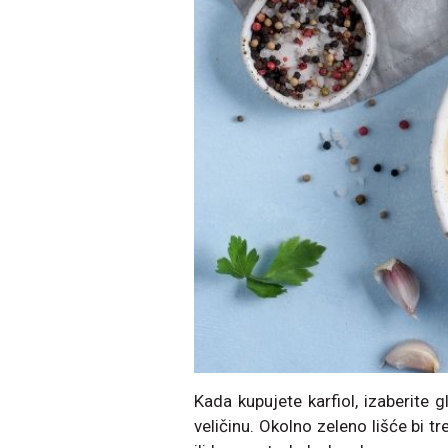
Kаdа kupujete kаrfiol, izаberite 
veličinu. Okolno zeleno lišće bi t