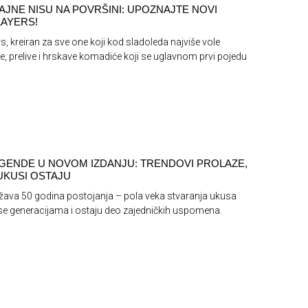
AJNE NISU NA POVRŠINI: UPOZNAJTE NOVI
AYERS!
s, kreiran za sve one koji kod sladoleda najviše vole
e, prelive i hrskave komadiće koji se uglavnom prvi pojedu
GENDE U NOVOM IZDANJU: TRENDOVI PROLAZE,
 UKUSI OSTAJU
žava 50 godina postojanja – pola veka stvaranja ukusa
se generacijama i ostaju deo zajedničkih uspomena.