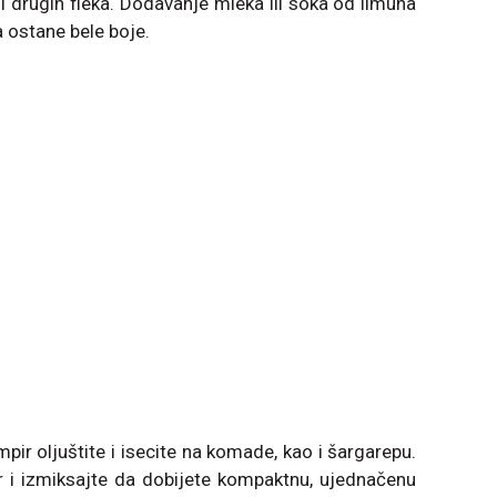
 i drugih flekа. Dodаvаnje mleka ili soka od limunа
 ostane bele boje.
mpir oljuštite i isecite na komade, kao i šargarepu.
er i izmiksajte da dobijete kompaktnu, ujednačenu