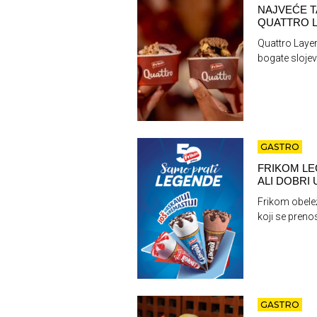
NAJVEĆE T
QUATTRO L
Quattro Layer
bogate slojev
GASTRO
FRIKOM LE
ALI DOBRI
Frikom obele
koji se preno
GASTRO