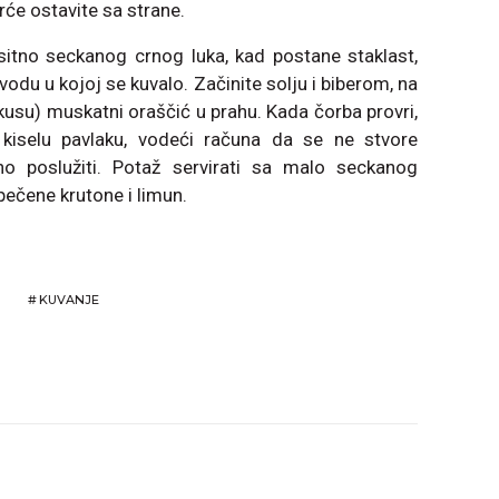
rće ostavite sa strane.
 sitno seckanog crnog luka, kad postane staklast,
vodu u kojoj se kuvalo. Začinite solju i biberom, na
ukusu) muskatni oraščić u prahu. Kada čorba provri,
 kiselu pavlaku, vodeći računa da se ne stvore
o poslužiti. Potaž servirati sa malo seckanog
pečene krutone i limun.
#
KUVANJE