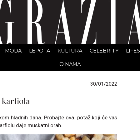
GRAZIA Srbija
MODA
LEPOTA
KULTURA
CELEBRITY
LIFE
O NAMA
30/01/2022
 karfiola
okom hladnih dana. Probajte ovaj potaž koji će vas
arfiolu daje muskatni orah.