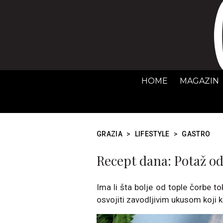
HOME
MAGAZIN
GRAZIA
>
LIFESTYLE
>
GASTRO
Recept dana: Potaž od
Ima li šta bolje od tople čorbe t
osvojiti zavodljivim ukusom koji k