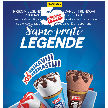
GASTRO
FRIKOM LEGENDE U NOVOM IZDANJU: TRENDOVI
PROLAZE, ALI DOBRI UKUSI OSTAJU
Frikom obeležava 50 godina postojanja – pola veka stvaranja ukusa koji
se prenose generacijama i ostaju deo zajedničkih uspomena.