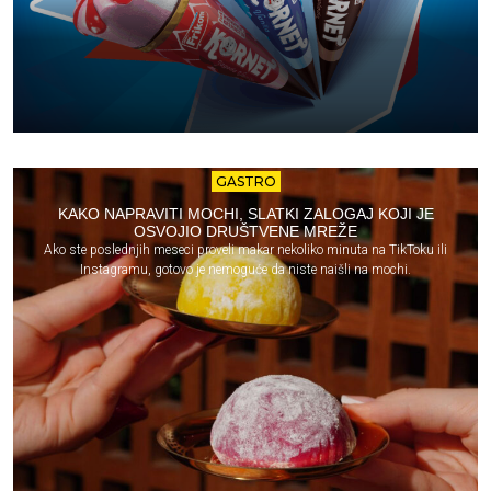
GASTRO
KAKO NAPRAVITI MOCHI, SLATKI ZALOGAJ KOJI JE
OSVOJIO DRUŠTVENE MREŽE
Ako ste poslednjih meseci proveli makar nekoliko minuta na TikToku ili
Instagramu, gotovo je nemoguće da niste naišli na mochi.