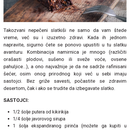
Takozvani nepečeni slatkiši ne samo da vam štede
vreme, već su i izuzetno zdravi. Kada ih jednom
napravite, sigurno ćete se ponovo upustiti u tu slatku
avanturu. Kombinacija namirnica je mnogo (različiti
orašasti plodovi, sušeno ili sveže voće, ovsene
pahuljice…), a ono najvažnije je da ne sadrže rafinisani
šećer, osim onog prirodnog koji već u sebi imaju
sastojci. Bez griže savesti, počastite se zdravim
desertom, čak i ako se trudite da izbegavate slatko.
SASTOJCI:
1/2 šolje putera od kikirikija
1/4 šolje javorovog sirupa
1 šolja ekspandiranog pirinča (možete ga kupiti u