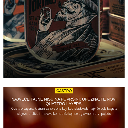
GASTRO
NAJVEĆE TAJNE NISU NA POVRŠINI: UPOZNAJTE NOVI
QUATTRO LAYERS!
Quattro Layers, kreiran za sve one koji kod sladoleda najviše vole bogate
slojeve, prelive i hrskave komadiće koji se uglavnom prvi pojedu