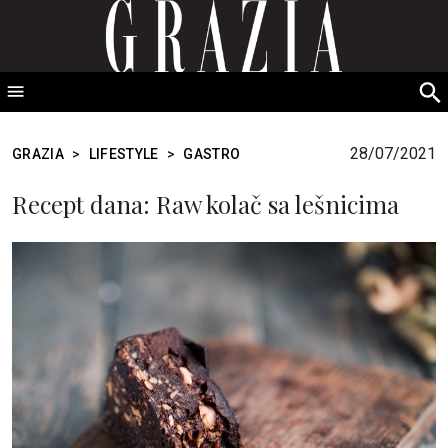
GRAZIA Srbija
S
fo
28/07/2021
GRAZIA
>
LIFESTYLE
>
GASTRO
Recept dana: Raw kolač sa lešnicima