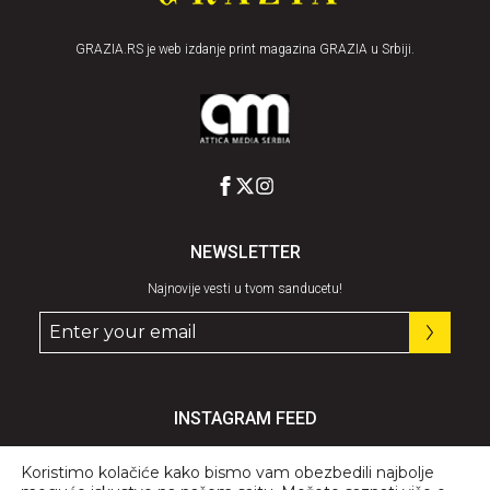
GRAZIA.RS je web izdanje print magazina GRAZIA u Srbiji.
NEWSLETTER
Najnovije vesti u tvom sanducetu!
INSTAGRAM FEED
Pratite nas
@graziaserbia
Koristimo kolačiće kako bismo vam obezbedili najbolje