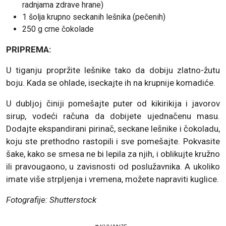
radnjama zdrave hrane)
1 šolja krupno seckanih lešnika (pečenih)
250 g crne čokolade
PRIPREMA:
U tiganju propržite lešnike tako da dobiju zlatno-žutu
boju. Kada se ohlade, iseckajte ih na krupnije komadiće.
U dubljoj činiji pomešajte puter od kikirikija i javorov
sirup, vodeći računa da dobijete ujednačenu masu.
Dodajte ekspandirani pirinač, seckane lešnike i čokoladu,
koju ste prethodno rastopili i sve pomešajte. Pokvasite
šake, kako se smesa ne bi lepila za njih, i oblikujte kružno
ili pravougaono, u zavisnosti od poslužavnika. A ukoliko
imate više strpljenja i vremena, možete napraviti kuglice.
Fotografije: Shutterstock