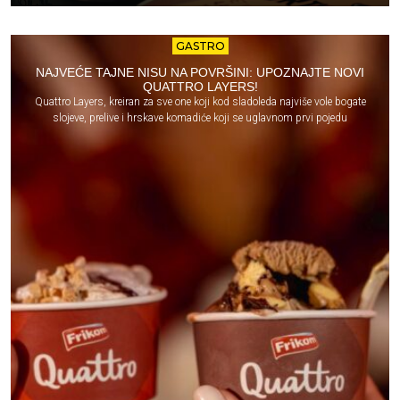
GASTRO
NAJVEĆE TAJNE NISU NA POVRŠINI: UPOZNAJTE NOVI
QUATTRO LAYERS!
Quattro Layers, kreiran za sve one koji kod sladoleda najviše vole bogate
slojeve, prelive i hrskave komadiće koji se uglavnom prvi pojedu