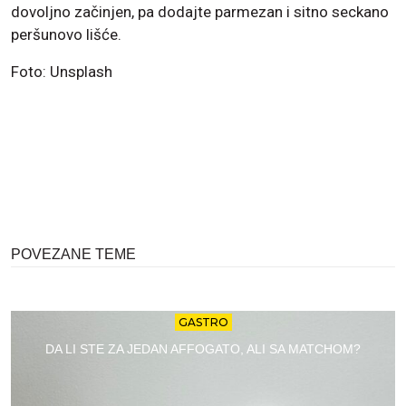
dovoljno začinjen, pa dodajte parmezan i sitno seckano
peršunovo lišće.
Foto: Unsplash
POVEZANE TEME
GASTRO
DA LI STE ZA JEDAN AFFOGATO, ALI SA MATCHOM?