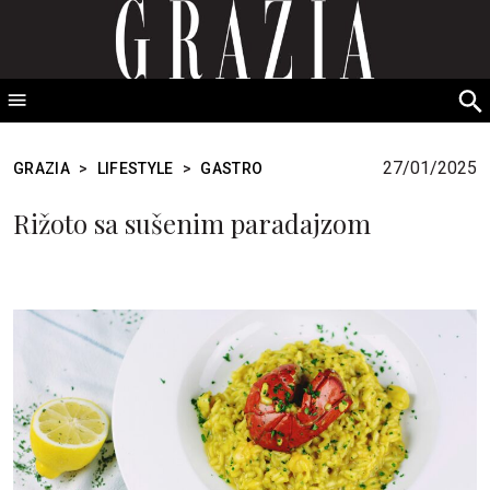
GRAZIA Srbija
S
fo
27/01/2025
GRAZIA
>
LIFESTYLE
>
GASTRO
Rižoto sa sušenim paradajzom