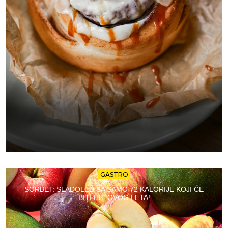
GASTRO
SORBET: SLADOLED SA SAMO 72 KALORIJE KOJI ĆE
BITI HIT OVOG LETA!