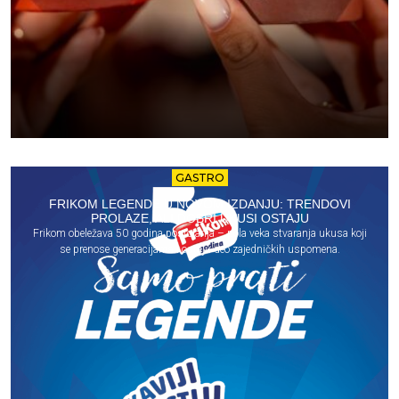
GASTRO
FRIKOM LEGENDE U NOVOM IZDANJU: TRENDOVI
PROLAZE, ALI DOBRI UKUSI OSTAJU
Frikom obeležava 50 godina postojanja – pola veka stvaranja ukusa koji
se prenose generacijama i ostaju deo zajedničkih uspomena.