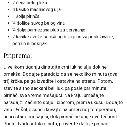
2 čena belog luka
4 kašike maslinovog ulja
1 šolja pirinča
¼ šoljice suvog belog vina
¼ šolje parmezana plus za serviranje
2 kašike sveže seckanog bilja plus za posluživanje,
peršun ili bosiljak
Priprema:
U velikom tiganju dinstajte crni luk na ulju dok ne
omekša. Dodajte paradajz da se nekoliko minuta (dva,
tri) krčka, pa ga izvadite i ostavite na stranu. Potom,
stavite sitno seckani beli luk, pa posle par minuta i
pirinač, sve vreme mešajući. Na kraju, umešajte
paradajz. Začinite solju i biberom, prema ukusu. Dodajte
vino i ½ šolje supe i kuvajte na umerenoj temperaturi,
neprestano mešajući, dok pirinač ne upije svu tečnost.
Posle dvadesetak minuta, proverite da li je pirinač