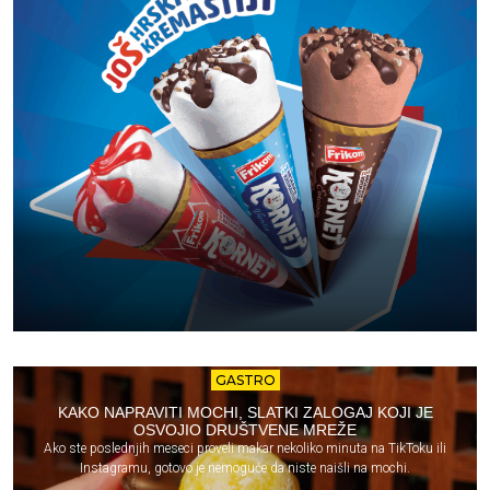
GASTRO
KAKO NAPRAVITI MOCHI, SLATKI ZALOGAJ KOJI JE
OSVOJIO DRUŠTVENE MREŽE
Ako ste poslednjih meseci proveli makar nekoliko minuta na TikToku ili
Instagramu, gotovo je nemoguće da niste naišli na mochi.