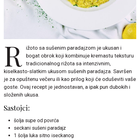
R
ižoto sa sušenim paradajzom je ukusan i
bogat obrok koji kombinuje kremastu teksturu
tradicionalnog rižota sa intenzivnim,
kiselkasto-slatkim ukusom sušenih paradajza. Savršen
je za opuštenu večeru ili kao prilog koji će oduševiti vaše
goste. Ovaj recept je jednostavan, a ipak pun dubokih i
složenih ukusa.
Sastojci:
šolja supe od povrća
seckani sušeni paradajz
1 šolja luka sitno iseckanog