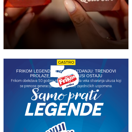
GASTRO
FRIKOM LEGENDE U NOVOM IZDANJU: TRENDOVI
PROLAZE, ALI DOBRI UKUSI OSTAJU
Frikom obeležava 50 godina postojanja – pola veka stvaranja ukusa koji
se prenose generacijama i ostaju deo zajedničkih uspomena.