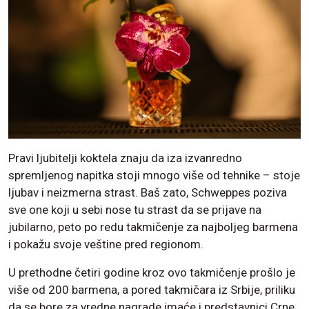
Pravi ljubitelji koktela znaju da iza izvanredno
spremljenog napitka stoji mnogo više od tehnike – stoje
ljubav i neizmerna strast. Baš zato, Schweppes poziva
sve one koji u sebi nose tu strast da se prijave na
jubilarno, peto po redu takmičenje za najboljeg barmena
i pokažu svoje veštine pred regionom.
U prethodne četiri godine kroz ovo takmičenje prošlo je
više od 200 barmena, a pored takmičara iz Srbije, priliku
da se bore za vredne nagrade imaće i predstavnici Crne