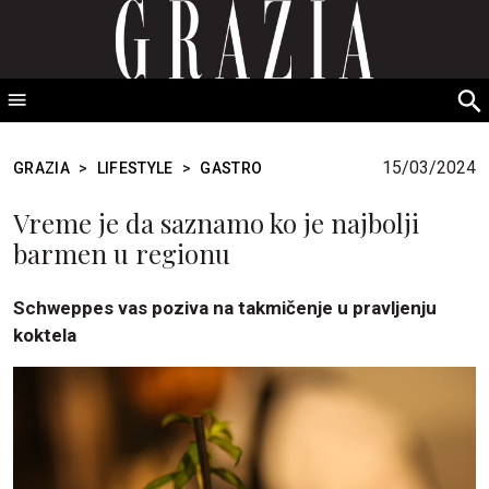
GRAZIA Srbija
S
fo
15/03/2024
GRAZIA
>
LIFESTYLE
>
GASTRO
Vreme je da saznamo ko je najbolji
barmen u regionu
Schweppes vas poziva na takmičenje u pravljenju
koktela