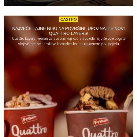
GASTRO
NAJVEĆE TAJNE NISU NA POVRŠINI: UPOZNAJTE NOVI
QUATTRO LAYERS!
Quattro Layers, kreiran za sve one koji kod sladoleda najviše vole bogate
slojeve, prelive i hrskave komadiće koji se uglavnom prvi pojedu