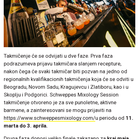
Takmičenje će se odvijati u dve faze. Prva faza
podrazumeva prijavu takmičara slanjem recepture,
nakon čega će svaki takmičar biti pozvan na jedno od
regionalnih kvalifikacionih takmičenja koja će se odviti u
Beogradu, Novom Sadu, Kragujevcu i Zlatiboru, kao i u
Skoplju i Podgorici. Schweppes Mixology Session
takmičenje otvoreno je za sve punoletne, aktivne
barmene, a zainteresovani se mogu prijaviti na
https://www.schweppesmixology.com/
u periodu od
11.
marta do 3. aprila.
Druga faza donosi veliko finale zakazano za
kraj maja
,