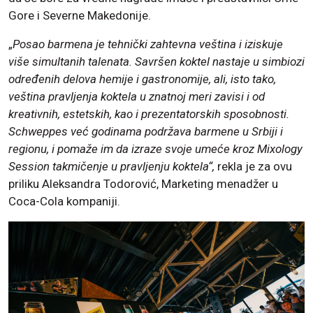
Gore i Severne Makedonije.
„
Posao barmena je tehnički zahtevna veština i iziskuje
više simultanih talenata. Savršen koktel nastaje u simbiozi
određenih delova hemije i gastronomije, ali, isto tako,
veština pravljenja koktela u znatnoj meri zavisi i od
kreativnih, estetskih, kao i prezentatorskih sposobnosti.
Schweppes već godinama podržava barmene u Srbiji i
regionu, i pomaže im da izraze svoje umeće kroz Mixology
Session takmičenje u pravljenju koktela“,
rekla je za ovu
priliku Aleksandra Todorović, Marketing menadžer u
Coca-Cola kompaniji.