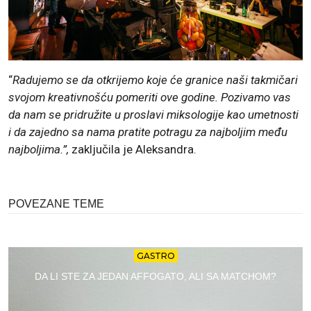
“
Radujemo se da otkrijemo koje će granice naši takmičari
svojom kreativnošću pomeriti ove godine. Pozivamo vas
da nam se pridružite u proslavi miksologije kao umetnosti
i da zajedno sa nama pratite potragu za najboljim među
najboljima.”,
zaključila je Aleksandra.
POVEZANE TEME
GASTRO
DA LI STE ZA JEDAN AFFOGATO, ALI SA MATCHOM?