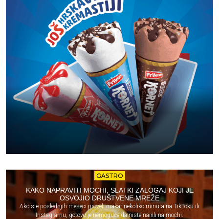
GASTRO
KAKO NAPRAVITI MOCHI, SLATKI ZALOGAJ KOJI JE
OSVOJIO DRUŠTVENE MREŽE
Ako ste poslednjih meseci proveli makar nekoliko minuta na TikToku ili
Instagramu, gotovo je nemoguće da niste naišli na mochi.