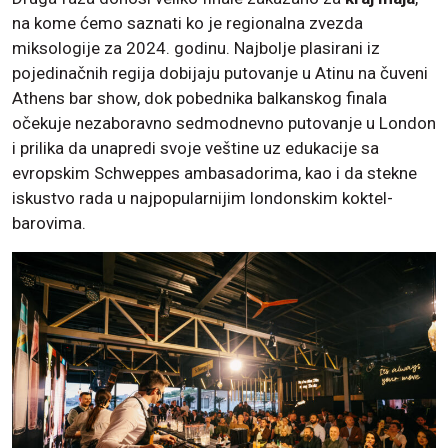
na kome ćemo saznati ko je regionalna zvezda
miksologije za 2024. godinu. Najbolje plasirani iz
pojedinačnih regija dobijaju putovanje u Atinu na čuveni
Athens bar show, dok pobednika balkanskog finala
očekuje nezaboravno sedmodnevno putovanje u London
i prilika da unapredi svoje veštine uz edukacije sa
evropskim Schweppes ambasadorima, kao i da stekne
iskustvo rada u najpopularnijim londonskim koktel-
barovima.