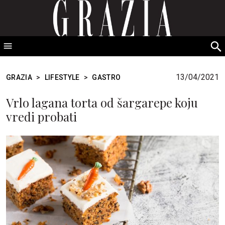
GRAZIA Srbija
S
fo
13/04/2021
GRAZIA
>
LIFESTYLE
>
GASTRO
Vrlo lagana torta od šargarepe koju
vredi probati