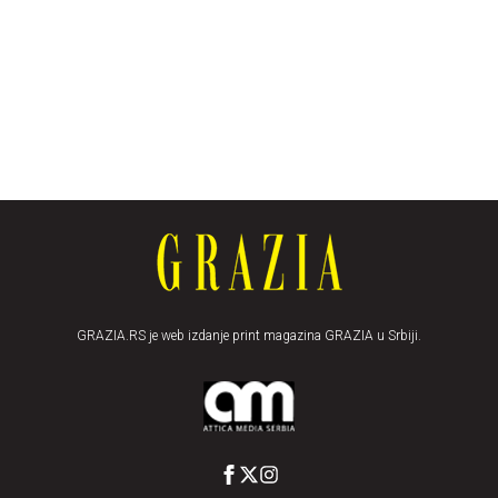
GRAZIA.RS je web izdanje print magazina GRAZIA u Srbiji.