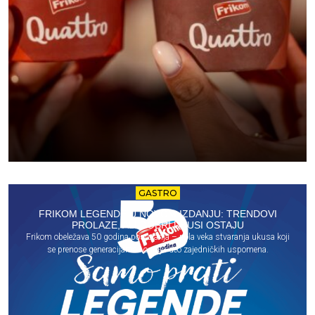
GASTRO
FRIKOM LEGENDE U NOVOM IZDANJU: TRENDOVI
PROLAZE, ALI DOBRI UKUSI OSTAJU
Frikom obeležava 50 godina postojanja – pola veka stvaranja ukusa koji
se prenose generacijama i ostaju deo zajedničkih uspomena.