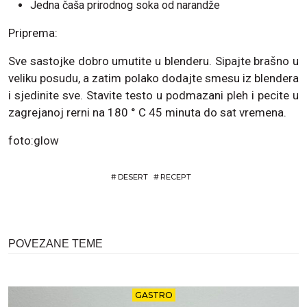
Jedna čaša prirodnog soka od narandže
Priprema:
Sve sastojke dobro umutite u blenderu. Sipajte brašno u
veliku posudu, a zatim polako dodajte smesu iz blendera
i sjedinite sve. Stavite testo u podmazani pleh i pecite u
zagrejanoj rerni na 180 ° C 45 minuta do sat vremena.
foto:glow
#
DESERT
#
RECEPT
POVEZANE TEME
GASTRO