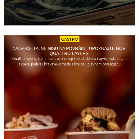
GASTRO
NAJVEĆE TAJNE NISU NA POVRŠINI: UPOZNAJTE NOVI
QUATTRO LAYERS!
Quattro Layers, kreiran za sve one koji kod sladoleda najviše vole bogate
slojeve, prelive i hrskave komadiće koji se uglavnom prvi pojedu