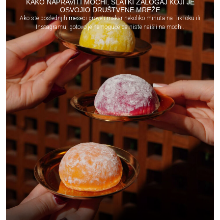
KAKO NAPRAVITI MOCHI, SLATKI ZALOGAJ KOJI JE
OSVOJIO DRUŠTVENE MREŽE
Ako ste poslednjih meseci proveli makar nekoliko minuta na TikToku ili
Instagramu, gotovo je nemoguće da niste naišli na mochi.