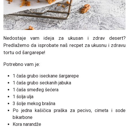
Nedostaje vam ideja za ukusan i zdrav desert?
Predlažemo da isprobate naš recpet za ukusnu i zdravu
tortu od šargarepe!
Potrebno vam je:
1 čaša grubo iseckane šargarepe
1 čaša grubo seckanih jabuka
1 čaša smeđeg šećera
1 šolja ulja
3 šolje mekog brašna
Po jedna kašičica praška za pecivo, cimeta i sode
bikarbone
Kora narandže