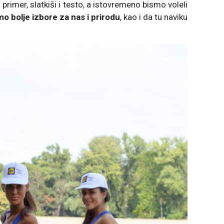
primer, slatkiši i testo, a istovremeno bismo voleli
o bolje izbore za nas i prirodu
, kao i da tu naviku