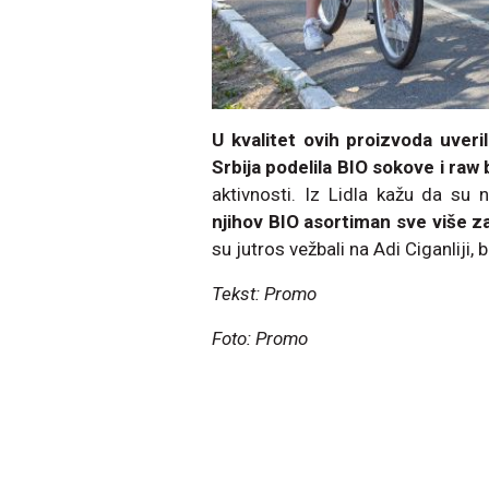
U kvalitet ovih proizvoda uverili
Srbija podelila BIO sokove i raw
aktivnosti. Iz Lidla kažu da su 
njihov BIO asortiman sve više 
su jutros vežbali na Adi Ciganliji,
Tekst: Promo
Foto: Promo