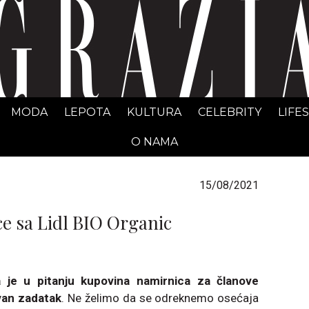
GRAZIA Srbija
MODA
LEPOTA
KULTURA
CELEBRITY
LIFE
O NAMA
15/08/2021
ce sa Lidl BIO Organic
 je u pitanju kupovina namirnica za članove
van zadatak
. Ne želimo da se odreknemo osećaja