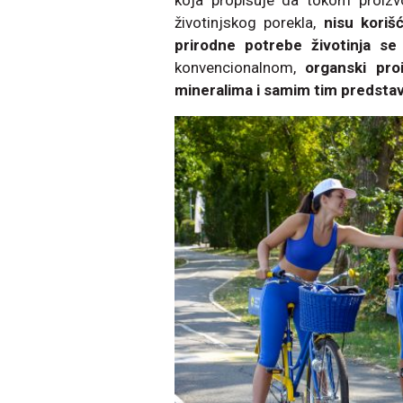
koja propisuje da tokom proizvo
životinjskog porekla,
nisu korišć
prirodne potrebe životinja se
konvencionalnom,
organski pro
mineralima i samim tim predstavlj