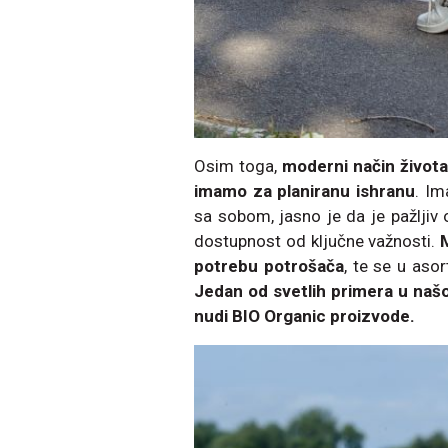
Osim toga,
moderni način život
imamo za planiranu ishranu
. Im
sa sobom, jasno je da je pažlji
dostupnost od ključne važnosti.
potrebu potrošača
, te se u aso
Jedan od svetlih primera u našoj
nudi BIO Organic proizvode.