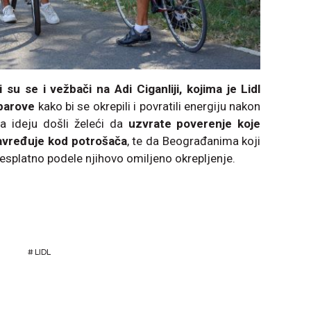
 su se i vežbači na Adi Ciganliji, kojima je Lidl
 barove
kako bi se okrepili i povratili energiju nakon
na ideju došli želeći da
uzvrate poverenje koje
zavređuje kod potrošača
, te da Beograđanima koji
 besplatno podele njihovo omiljeno okrepljenje.
#
LIDL