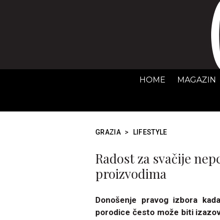
HOME
MAGAZIN
GRAZIA
>
LIFESTYLE
Radost za svačije nep
proizvodima
Donošenje pravog izbora kada
porodice često može biti izazo