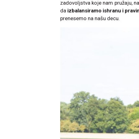
zadovoljstva koje nam pružaju, na 
da
izbalansiramo ishranu i pravim
prenesemo na našu decu.