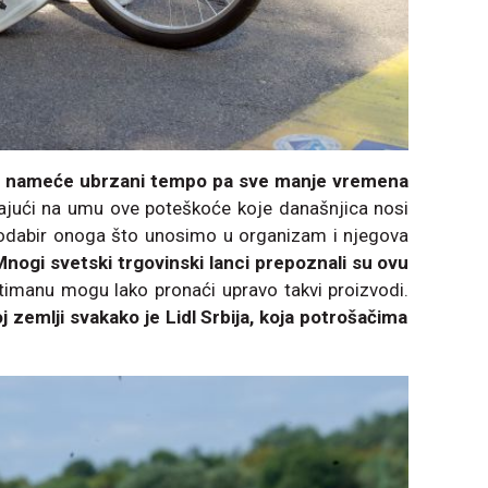
a nameće ubrzani tempo pa sve manje vremena
ajući na umu ove poteškoće koje današnjica nosi
v odabir onoga što unosimo u organizam i njegova
Mnogi svetski trgovinski lanci prepoznali su ovu
rtimanu mogu lako pronaći upravo takvi proizvodi.
 zemlji svakako je Lidl Srbija, koja potrošačima