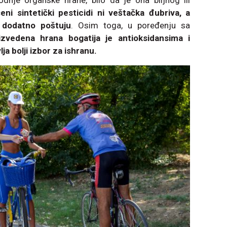
dnje organske hrane, bilo da je ona biljnog ili
eni sintetički pesticidi ni veštačka đubriva, a
 dodatno poštuju
. Osim toga, u poređenju sa
izvedena hrana bogatija je antioksidansima i
a bolji izbor za ishranu.