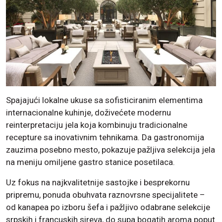
Spajajući lokalne ukuse sa sofisticiranim elementima
internacionalne kuhinje, doživećete modernu
reinterpretaciju jela koja kombinuju tradicionalne
recepture sa inovativnim tehnikama. Da gastronomija
zauzima posebno mesto, pokazuje pažljiva selekcija jela
na meniju omiljene gastro stanice posetilaca.
Uz fokus na najkvalitetnije sastojke i besprekornu
pripremu, ponuda obuhvata raznovrsne specijalitete –
od kanapea po izboru šefa i pažljivo odabrane selekcije
srpskih i francuskih sireva, do supa bogatih aroma poput