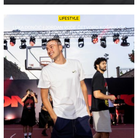
LIFESTYLE
LUKA DONČIĆ I JORDAN VODE ČETVORO KOŠARKAŠA
IZ SRBIJE U LONDON!
Turnir „The One“ deo je globalne inicijative Jordan brenda usmerene ka
pronalaženju i podršci novoj generaciji košarkaških talenata