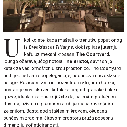
U
koliko ste ikada maštali o trenutku poput onog
iz
Breakfast at Tiffany’s
, dok ispijate jutarnju
kafu uz mekani kroasan,
The Courtyard
,
lounge očaravajućeg hotela
The Bristol
, savršen je
kutak za vas. Smešten u srcu prestonice, The Courtyard
nudi jedinstveni spoj elegancije, udobnosti i prvoklasne
usluge. Pozicioniran u impozantnom atrijumu hotela,
postao je novi skriveni kutak za beg od gradske buke i
gužve, idealan za one koji žele da, sa prvim prolećnim
danima, uživaju u prelepom ambijentu sa raskošnim
zelenilom. Bašta pod staklenim krovom, okupana
sunčevim zracima, čitavom prostoru pruža posebnu
dimenziju sofisticiranosti.