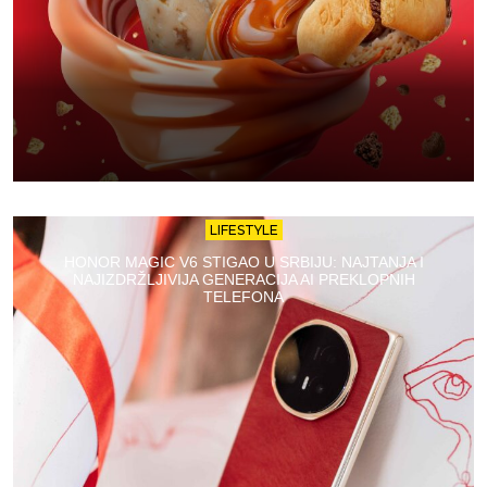
LIFESTYLE
HONOR MAGIC V6 STIGAO U SRBIJU: NAJTANJA I
NAJIZDRŽLJIVIJA GENERACIJA AI PREKLOPNIH
TELEFONA