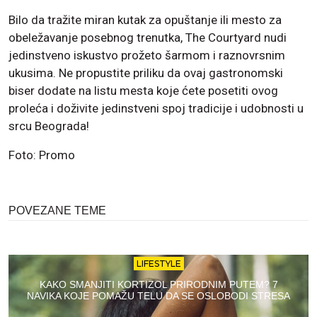
Bilo da tražite miran kutak za opuštanje ili mesto za
obeležavanje posebnog trenutka, The Courtyard nudi
jedinstveno iskustvo prožeto šarmom i raznovrsnim
ukusima. Ne propustite priliku da ovaj gastronomski
biser dodate na listu mesta koje ćete posetiti ovog
proleća i doživite jedinstveni spoj tradicije i udobnosti u
srcu Beograda!
Foto: Promo
POVEZANE TEME
LIFESTYLE
KAKO SMANJITI KORTIZOL PRIRODNIM PUTEM? 7
NAVIKA KOJE POMAŽU TELU DA SE OSLOBODI STRESA