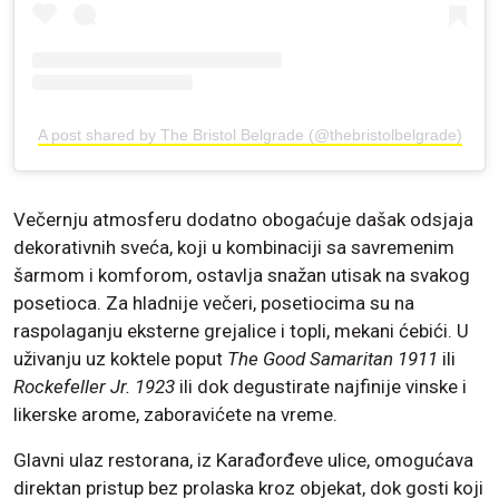
A post shared by The Bristol Belgrade (@thebristolbelgrade)
Večernju atmosferu dodatno obogaćuje dašak odsjaja
dekorativnih sveća, koji u kombinaciji sa savremenim
šarmom i komforom, ostavlja snažan utisak na svakog
posetioca. Za hladnije večeri, posetiocima su na
raspolaganju eksterne grejalice i topli, mekani ćebići. U
uživanju uz koktele poput
The Good Samaritan
1911
ili
Rockefeller Jr. 1923
ili dok degustirate najfinije vinske i
likerske arome, zaboravićete na vreme.
Glavni ulaz restorana, iz Karađorđeve ulice, omogućava
direktan pristup bez prolaska kroz objekat, dok gosti koji