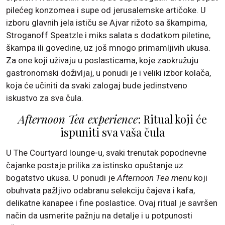
pilećeg konzomea i supe od jerusalemske artičoke. U
izboru glavnih jela ističu se Ajvar rižoto sa škampima,
Stroganoff Speatzle i miks salata s dodatkom piletine,
škampa ili govedine, uz još mnogo primamljivih ukusa.
Za one koji uživaju u poslasticama, koje zaokružuju
gastronomski doživljaj, u ponudi je i veliki izbor kolača,
koja će učiniti da svaki zalogaj bude jedinstveno
iskustvo za sva čula.
Afternoon Tea experience
: Ritual koji će
ispuniti sva vaša čula
U The Courtyard lounge-u, svaki trenutak popodnevne
čajanke postaje prilika za istinsko opuštanje uz
bogatstvo ukusa. U ponudi je
Afternoon Tea menu
koji
obuhvata pažljivo odabranu selekciju čajeva i kafa,
delikatne kanapee i fine poslastice. Ovaj ritual je savršen
način da usmerite pažnju na detalje i u potpunosti