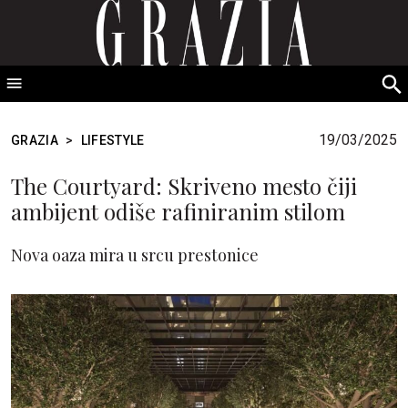
GRAZIA Srbija
S
fo
19/03/2025
GRAZIA
>
LIFESTYLE
The Courtyard: Skriveno mesto čiji
ambijent odiše rafiniranim stilom
Nova oaza mira u srcu prestonice