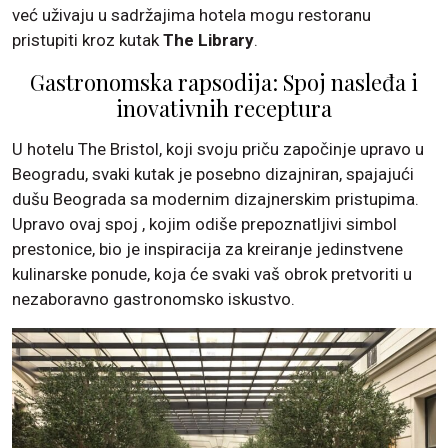
već uživaju u sadržajima hotela mogu restoranu
pristupiti kroz kutak
The Library
.
Gastronomska rapsodija: Spoj nasleđa i
inovativnih receptura
U hotelu The Bristol, koji svoju priču započinje upravo u
Beogradu, svaki kutak je posebno dizajniran, spajajući
dušu Beograda sa modernim dizajnerskim pristupima.
Upravo ovaj spoj , kojim odiše prepoznatljivi simbol
prestonice, bio je inspiracija za kreiranje jedinstvene
kulinarske ponude, koja će svaki vaš obrok pretvoriti u
nezaboravno gastronomsko iskustvo.