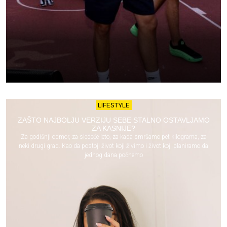
LIFESTYLE
ZAŠTO NAJBOLJU VERZIJU SEBE STALNO OSTAVLJAMO
ZA KASNIJE?
Za godišnji odmor, za sledeće leto, za kada smršamo pet kilograma, za
neki drugi grad. Kao da postoji život koji živimo i život koji planiramo da
jednog dana počnemo