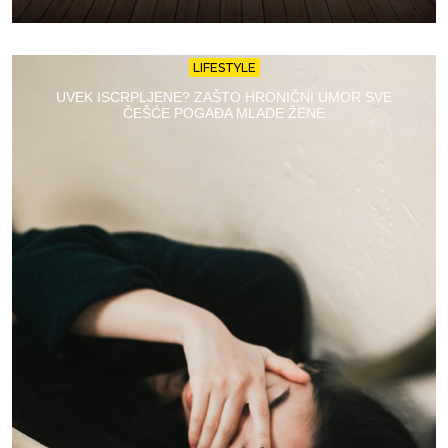
LIFESTYLE
UVEK ISCRPLJENE? ZAŠTO HRONIČNI UMOR SVE
ČEŠĆE POGAĐA MLADE ŽENE