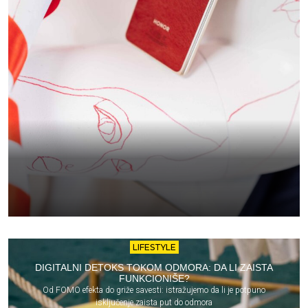
LIFESTYLE
DIGITALNI DETOKS TOKOM ODMORA: DA LI ZAISTA
FUNKCIONIŠE?
Od FOMO efekta do griže savesti: istražujemo da li je potpuno
isključenje zaista put do odmora