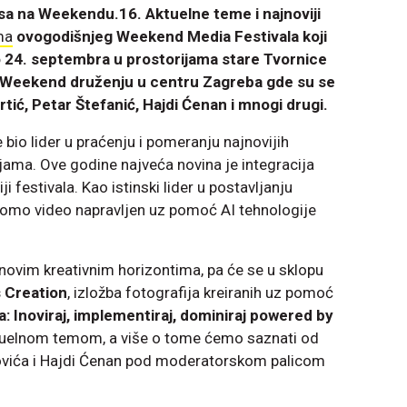
isa na Weekendu.16. Aktuelne teme i najnoviji
ma
ovogodišnjeg Weekend Media Festivala koji
do 24. septembra u prostorijama stare Tvornice
na Weekend druženju u centru Zagreba gde su se
tić, Petar Štefanić, Hajdi Ćenan i mnogi drugi.
bio lider u praćenju i pomeranju najnovijih
ama. Ove godine najveća novina je integracija
i festivala. Kao istinski lider u postavljanju
romo video napravljen uz pomoć AI tehnologije
novim kreativnim horizontima, pa će se u sklopu
 Creation
, izložba fotografija kreiranih uz pomoć
a: Inoviraj, implementiraj, dominiraj powered by
tuelnom temom, a više o tome ćemo saznati od
vića i Hajdi Ćenan pod moderatorskom palicom