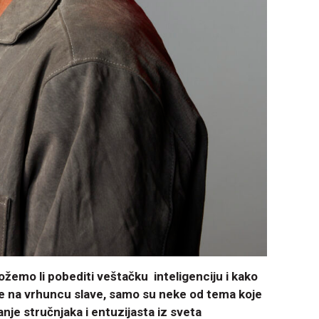
žemo li pobediti veštačku inteligenciju i kako
 je na vrhuncu slave, samo su neke od tema koje
nje stručnjaka i entuzijasta iz sveta