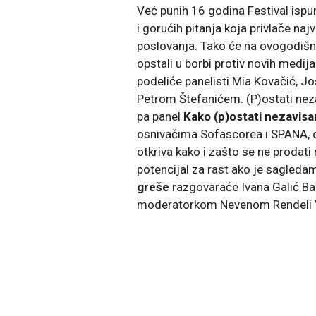
Već punih 16 godina Festival ispu
i gorućih pitanja koja privlače na
poslovanja. Tako će na ovogodišn
opstali u borbi protiv novih medij
podeliće panelisti Mia Kovačić, 
Petrom Štefanićem. (P)ostati nezav
pa panel
Kako (p)ostati nezavisa
osnivačima Sofascorea i SPANA, dv
otkriva kako i zašto se ne prodat
potencijal za rast ako je sagleda
greše
razgovaraće Ivana Galić Bak
moderatorkom Nevenom Rendeli V