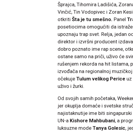
Šprajca, Tihomira Ladišića, Zoran
Vinčić, Tin Vodopivec i Zoran Kes
otkriti
Šta je tu smešno.
Panel
Tr
posetiocima omogućiti da istraže 
upoznaju trap svet. Relja, jedan od
direktor i izvršni producent izdav
dobro poznato ime rap scene, otkrić
ostane samo na priči, uživo će sv
rušenjem rekorda na hit listama, p
izvođača na regionalnoj muzičko
očekuje
Tulum velikog Perice
uz 
uživo i žurki.
Od svojih samih početaka, Weekend
jer okuplja domaće i svetske struč
najistaknutije ime biti singapursk
UN-a
Kishore Mahbubani
, a prog
luksuzne mode
Tanya Golesic
, j