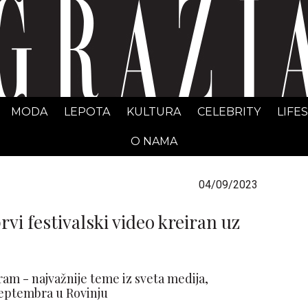
GRAZIA Srbija
MODA
LEPOTA
KULTURA
CELEBRITY
LIFE
O NAMA
04/09/2023
vi festivalski video kreiran uz
am - najvažnije teme iz sveta medija,
septembra u Rovinju