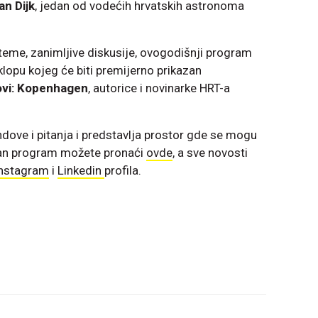
an Dijk
, jedan od vodećih hrvatskih astronoma
teme, zanimljive diskusije, ovogodišnji program
opu kojeg će biti premijerno prikazan
ovi: Kopenhagen
, autorice i novinarke HRT-a
ndove i pitanja i predstavlja prostor gde se mogu
ljan program možete pronaći
ovde
, a sve novosti
nstagram
i
Linkedin
profila.