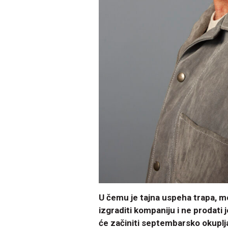
U čemu je tajna uspeha trapa, mo
izgraditi kompaniju i ne prodati
će začiniti septembarsko okuplja