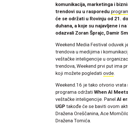
komunikacija, marketinga i bizn
trendovi su u rasporedu
progra
će se održati u Rovinju od 21. 
duhana, a koje su najavljene i 
odazvali Zoran Šprajc, Damir Smr
Weekend Media Festival oduvek je 
trendova u medijima i komunikacij
veštačke inteligencije u organizacij
trendova, Weekend prvi put ima p
koji možete pogledati
ovde
.
Weekend.16 je tako otvorio vrata 
programa održati
When AI Meets
veštačke inteligencije. Panel
AI er
UGP
takođe će se baviti ovom ak
Dražena Oreščanina, Ace Momčilo
Dražena Tomića.