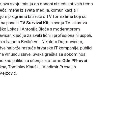
njava svoju misiju da donosi niz edukativnih tema
jveća imena iz sveta medija, komunikacija i
jem programu biti reči o TV formatima koji su
a na panelu
TV Survival Kit
, a svoja TV iskustva
Joško Lokas i Antonija Blaće s moderatorom
isan ključ je za svaki lični i profesionalni uspeh,
n
s Ivanom Bešlićem i Nikolom Dujmovićem,
e najbrže rastuće hrvatske IT kompanije, publici
i na vrhuncu slave. Svaka greška sa sobom nosi
mo kao priliku za učenje, a o tome
Gde PR-ovci
sa, Tomislav Klauški i Vladimir Preselj s
ejzović.