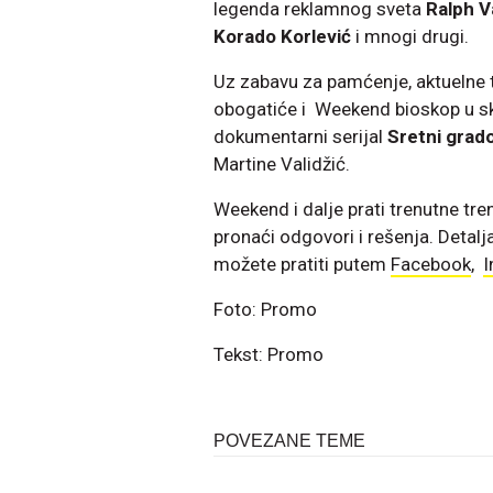
legenda reklamnog sveta
Ralph V
Korado Korlević
i mnogi drugi.
Uz zabavu za pamćenje, aktuelne 
obogatiće i Weekend bioskop u skl
dokumentarni serijal
Sretni grad
Martine Validžić.
Weekend i dalje prati trenutne tre
pronaći odgovori i rešenja. Deta
možete pratiti putem
Facebook
,
I
Foto: Promo
Tekst: Promo
POVEZANE TEME