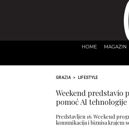
HOME
MAGAZIN
GRAZIA
>
LIFESTYLE
Weekend predstavio pr
pomoć AI tehnologije
Predstavljen 16. Weekend progr
komunikacija i biznisa krajem 