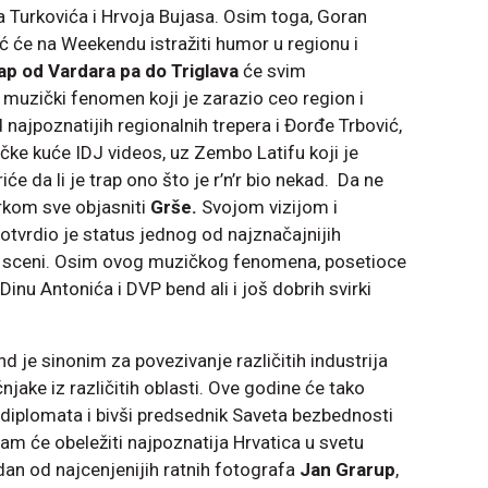
a Turkovića i Hrvoja Bujasa. Osim toga, Goran
ić će na Weekendu istražiti humor u regionu i
ap od Vardara pa do Triglava
će svim
muzički fenomen koji je zarazio ceo region i
 najpoznatijih regionalnih trepera i Đorđe Trbović,
ačke kuće IDJ videos, uz Zembo Latifu koji je
e da li je trap ono što je r’n’r bio nekad. Da ne
irkom sve objasniti
Grše.
Svojom vizijom i
otvrdio je status jednog od najznačajnijih
j sceni. Osim ovog muzičkog fenomena, posetioce
Dinu Antonića i DVP bend ali i još dobrih svirki
 je sinonim za povezivanje različitih industrija
njake iz različitih oblasti. Ove godine će tako
i diplomata i bivši predsednik Saveta bezbednosti
ram će obeležiti najpoznatija Hrvatica u svetu
edan od najcenjenijih ratnih fotografa
Jan Grarup
,