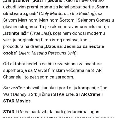
„
Simpsonovi
“, „
Kasl
“ i „
Bouns
“, kao i u neverovatno
uzbudljivim premijerama za kanal poput serije „
Samo
ubistva u zgradi
“ (
Only Murders in the Building
), sa
Stivom Martinom, Martinom Šortom i Selenom Gomez u
glavnim ulogama. Tu je i akciono-avanturistička serija
„
Istinite laži
” (
True Lies
), koja nam donosi modernu
verziju originalnog filma istog naslova, kao i
proceduralna drama „
Uzbuna: Jedinica za nestale
osobe
” (
Alert: Missing Persouns Unit
).
Od oktobra nedelja će biti rezervisana za avanture
superheroja sa Marvel filmskim večerima na STAR
Channelu i to pet sedmica zaredom.
Sazvežđe zabavnih kanala u portfoliju kompanije The
Walt Disney u Srbiji čine i
STAR Life
,
STAR Crime
i
STAR Movies
.
STAR Life
će nastaviti da nudi gledaocima lagan