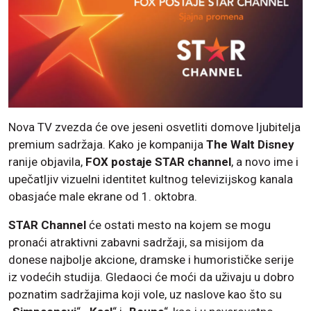
Nova TV zvezda će ove jeseni osvetliti domove ljubitelja
premium sadržaja. Kako je kompanija
The
Walt Disney
ranije objavila,
FOX postaje STAR channel
, a novo ime i
upečatljiv vizuelni identitet kultnog televizijskog kanala
obasjaće male ekrane od 1. oktobra.
STAR Channel
će ostati mesto na kojem se mogu
pronaći atraktivni zabavni sadržaji, sa misijom da
donese najbolje akcione, dramske i humorističke serije
iz vodećih studija. Gledaoci će moći da uživaju u dobro
poznatim sadržajima koji vole, uz naslove kao što su