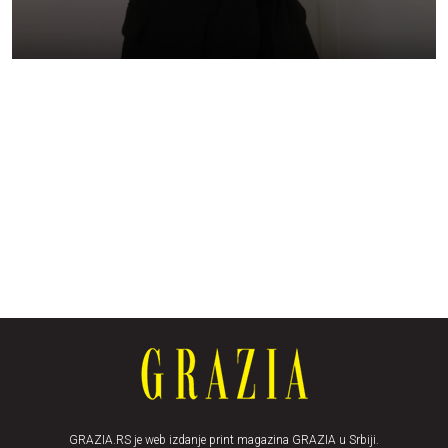
GRAZIA.RS je web izdanje print magazina GRAZIA u Srbiji.