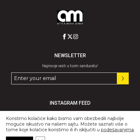
NEWSLETTER
Najnovije vesti u tvom sanducetu!
INSTAGRAM FEED
Pratite nas
@graziaserbia
Koristimo kolačiće kako bismo vam obezbedili najbolje
moguće iskustvo na našem sajtu. Možete saznati više o
tome koje kolačiće koristimo ili ih isključiti u
podešavanjima
.