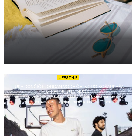
LIFESTYLE
LUKA DONČIĆ I JORDAN VODE ČETVORO KOŠARKAŠA
IZ SRBIJE U LONDON!
Turnir „The One“ deo je globalne inicijative Jordan brenda usmerene ka
pronalaženju i podršci novoj generaciji košarkaških talenata