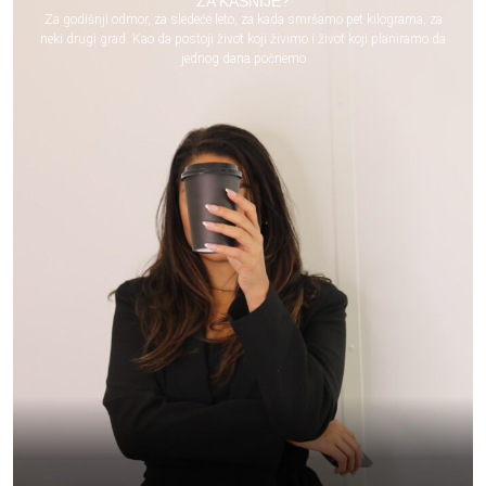
ZA KASNIJE?
Za godišnji odmor, za sledeće leto, za kada smršamo pet kilograma, za
neki drugi grad. Kao da postoji život koji živimo i život koji planiramo da
jednog dana počnemo