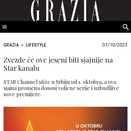
GRAZIA Srbija
S
fo
01/10/2023
GRAZIA
>
LIFESTYLE
Zvezde će ove jeseni biti sjajnije na
Star kanalu
STAR Channel stiže u Srbiju od 1. oktobra, a ova
sjajna promena donosi voljene serije i uzbudljive
nove premijere.