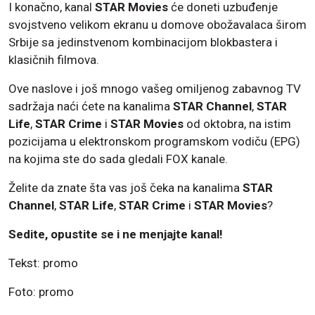
I konačno, kanal
STAR Movies
će doneti uzbuđenje
svojstveno velikom ekranu u domove obožavalaca širom
Srbije sa jedinstvenom kombinacijom blokbastera i
klasičnih filmova.
Ove naslove i još mnogo vašeg omiljenog zabavnog TV
sadržaja naći ćete na kanalima
STAR Channel
,
STAR
Life
,
STAR Crime
i
STAR Movies
od oktobra, na istim
pozicijama u elektronskom programskom vodiču (EPG)
na kojima ste do sada gledali FOX kanale.
Želite da znate šta vas još čeka na kanalima
STAR
Channel
,
STAR Life
,
STAR Crime
i
STAR Movies
?
Sedite, opustite se i ne menjajte kanal!
Tekst: promo
Foto: promo