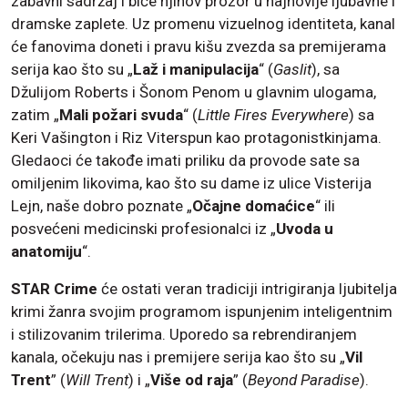
zabavni sadržaj i biće njihov prozor u najnovije ljubavne i
dramske zaplete. Uz promenu vizuelnog identiteta, kanal
će fanovima doneti i pravu kišu zvezda sa premijerama
serija kao što su „
Laž i manipulacija
“ (
Gaslit
), sa
Džulijom Roberts i Šonom Penom u glavnim ulogama,
zatim „
Mali požari svuda
“ (
Little Fires Everywhere
) sa
Keri Vašington i Riz Viterspun kao protagonistkinjama.
Gledaoci će takođe imati priliku da provode sate sa
omiljenim likovima, kao što su dame iz ulice Visterija
Lejn, naše dobro poznate „
Očajne domaćice
“ ili
posvećeni medicinski profesionalci iz „
Uvoda u
anatomiju
“.
STAR Crime
će ostati veran tradiciji intrigiranja ljubitelja
krimi žanra svojim programom ispunjenim inteligentnim
i stilizovanim trilerima. Uporedo sa rebrendiranjem
kanala, očekuju nas i premijere serija kao što su „
Vil
Trent
” (
Will Trent
) i „
Više od raja
” (
Beyond Paradise
).