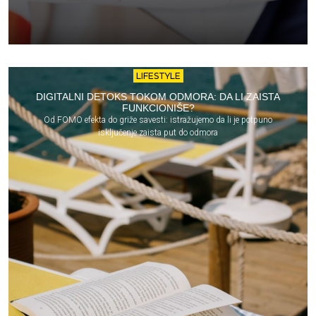
LIFESTYLE
DIGITALNI DETOKS TOKOM ODMORA: DA LI ZAISTA
FUNKCIONIŠE?
Od FOMO efekta do griže savesti: istražujemo da li je potpuno
isključenje zaista put do odmora