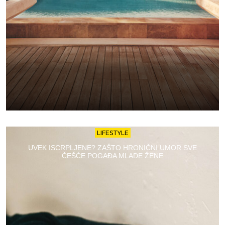
LIFESTYLE
UVEK ISCRPLJENE? ZAŠTO HRONIČNI UMOR SVE
ČEŠĆE POGAĐA MLADE ŽENE