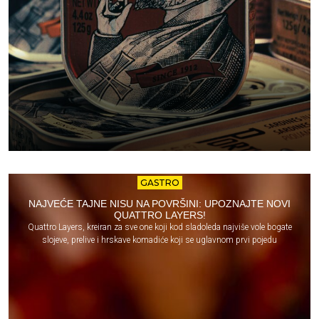
GASTRO
NAJVEĆE TAJNE NISU NA POVRŠINI: UPOZNAJTE NOVI
QUATTRO LAYERS!
Quattro Layers, kreiran za sve one koji kod sladoleda najviše vole bogate
slojeve, prelive i hrskave komadiće koji se uglavnom prvi pojedu