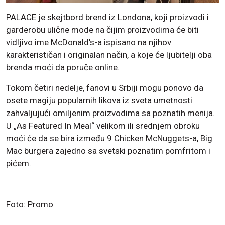
PALACE je skejtbord brend iz Londona, koji proizvodi i
garderobu ulične mode na čijim proizvodima će biti
vidljivo ime McDonald’s-a ispisano na njihov
karakterističan i originalan način, a koje će ljubitelji oba
brenda moći da poruče online.
Tokom četiri nedelje, fanovi u Srbiji mogu ponovo da
osete magiju popularnih likova iz sveta umetnosti
zahvaljujući omiljenim proizvodima sa poznatih menija.
U „As Featured In Meal“ velikom ili srednjem obroku
moći će da se bira između 9 Chicken McNuggets-a, Big
Mac burgera zajedno sa svetski poznatim pomfritom i
pićem.
Foto: Promo