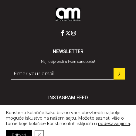
NEWSLETTER
Najnovije vesti u tvom sanducetu!
INSTAGRAM FEED
Pratite nas
@graziaserbia
Koristimo kolačiće kako bismo vam obezbedili najbolje
moguće iskustvo na našem sajtu. Možete saznati više o
tome koje kolačiće koristimo ili ih isključiti u
podešavanjima
.
Close GDPR Cookie Banner
Prihvati