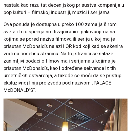
nastala kao rezultat decenijskog prisustva kompanije u
pop kulturi – filmskoj industriji, muzici i serijama.
Ova ponuda je dostupna u preko 100 zemalja širom
sveta i to u specijalno dizajniranim pakovanjima na
kojima se pored naziva filmova ili serija u kojima je
prisutan McDonald’s nalazi i QR kod koji kad se skenira
vodi na posebnu stranicu. Na toj stranici se nalaze
zanimljivi podaci o filmovima i serijama u kojima je
prisutan McDonald’s, kao i određene sekvence iz tih
umetničkih ostvarenja, a takođe će moći da se pristupi
eksluzivnoj liniji proizvoda pod nazivom „PALACE
McDONALD’S“.