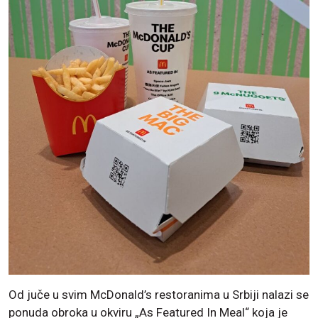
Od juče u svim McDonald’s restoranima u Srbiji nalazi se
ponuda obroka u okviru „As Featured In Meal“ koja je