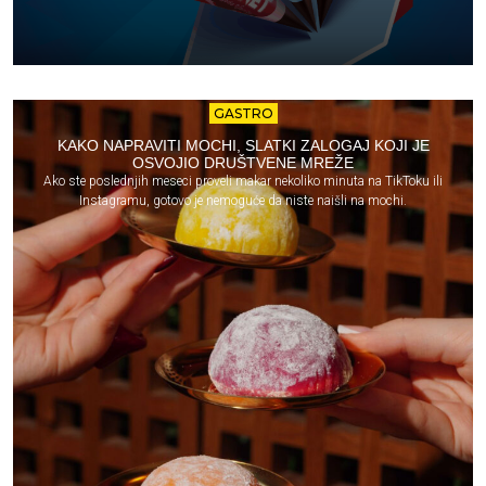
GASTRO
KAKO NAPRAVITI MOCHI, SLATKI ZALOGAJ KOJI JE
OSVOJIO DRUŠTVENE MREŽE
Ako ste poslednjih meseci proveli makar nekoliko minuta na TikToku ili
Instagramu, gotovo je nemoguće da niste naišli na mochi.