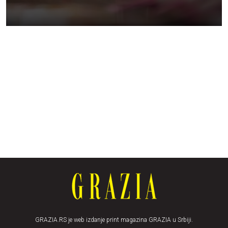
GRAZIA.RS je web izdanje print magazina GRAZIA u Srbiji.