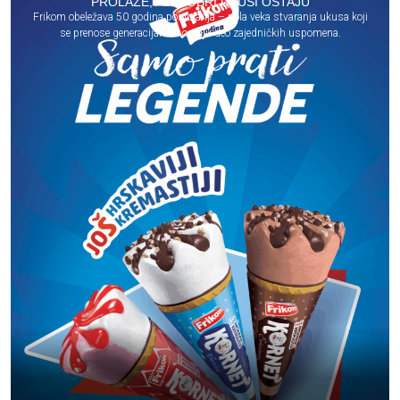
PROLAZE, ALI DOBRI UKUSI OSTAJU
Frikom obeležava 50 godina postojanja – pola veka stvaranja ukusa koji
se prenose generacijama i ostaju deo zajedničkih uspomena.