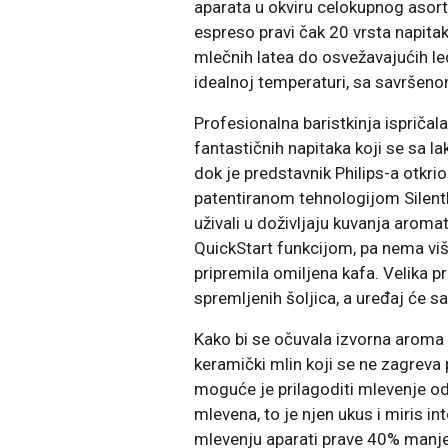
aparata u okviru celokupnog asor
espreso pravi čak 20 vrsta napitak
mlečnih latea do osvežavajućih le
idealnoj temperaturi, sa savrš
Profesionalna baristkinja ispričala
fantastičnih napitaka koji se sa 
dok je predstavnik Philips-a otkr
patentiranom tehnologijom Silent
uživali u doživljaju kuvanja aroma
QuickStart funkcijom, pa nema viš
pripremila omiljena kafa. Velika p
spremljenih šoljica, a uređaj će s
Kako bi se očuvala izvorna aroma
keramički mlin koji se ne zagreva 
moguće je prilagoditi mlevenje od 
mlevena, to je njen ukus i miris int
mlevenju aparati prave 40% manje