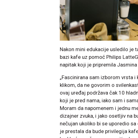
Nakon mini edukacije usledilo je t
bazi kafe uz pomoć Philips Latte
napitak koji je pripremila Jasmina 
„Fascinirana sam izborom vrsta i
klikom, da ne govorim o svilenkas
ovaj uređaj podržava čak 10 hladni
koji je pred nama, iako sam i sama l
Moram da napomenem i jednu meni 
dizajner zvuka, i jako osetljiv na b
nečujan ukoliko bi se uporedio s
je prestala da bude privilegija kaf