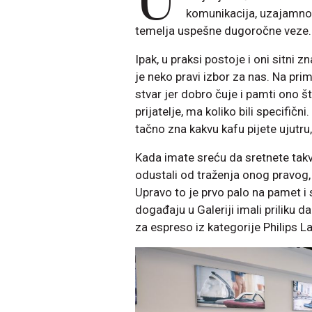
komunikacija, uzajamno p
temelja uspešne dugoročne veze
Ipak, u praksi postoje i oni sitni 
je neko pravi izbor za nas. Na pri
stvar jer dobro čuje i pamti ono š
prijatelje, ma koliko bili specifič
tačno zna kakvu kafu pijete ujutru
Kada imate sreću da sretnete takv
odustali od traženja onog pravog, 
Upravo to je prvo palo na pamet i s
događaju u Galeriji imali priliku
za espreso iz kategorije Philips L