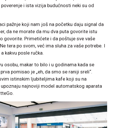
overenje i ista vizija budućnosti neki su od
.
znaci pažnje koji nam još na početku daju signal da
mer, da ne morate da mu dva puta govorite istu
to govorite. Primetićete i da poštuje sve vaše
ni. Ne tera po svom, već ima sluha za vaše potrebe. I
, a kakvu posle ručka.
u osobu, makar to bilo i u godinama kada se
prva pomisao je „eh, da smo se raniji sreli“.
vim istinskim ljubiteljima kafe koji su na
 da upoznaju najnoviji model automatskog aparata
atteGo.