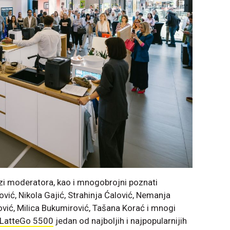
ozi moderatora, kao i mnogobrojni poznati
ović, Nikola Gajić, Strahinja Ćalović, Nemanja
ović, Milica Bukumirović, Tašana Korać i mnogi
s LatteGo 5500
jedan od najboljih i najpopularnijih