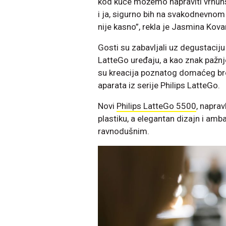
kod kuće možemo napraviti vrhunsk
i ja, sigurno bih na svakodnevnom 
nije kasno”, rekla je Jasmina Kova
Gosti su zabavljali uz degustaciju 
LatteGo uređaju, a kao znak pažnje,
su kreacija poznatog domaćeg bre
aparata iz serije Philips LatteGo.
Novi
Philips LatteGo 5500
, naprav
plastiku, a elegantan dizajn i am
ravnodušnim.