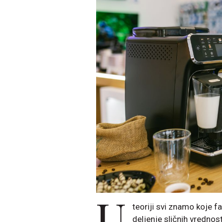
U
teoriji svi znamo koje f
deljenje sličnih vrednos