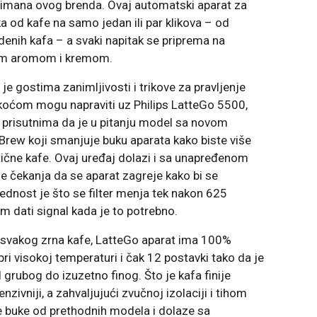
timana ovog brenda. Ovaj automatski aparat za
a od kafe na samo jedan ili par klikova – od
denih kafa – a svaki napitak se priprema na
enom aromom i kremom.
 je gostima zanimljivosti i trikove za pravljenje
lakoćom mogu napraviti uz Philips LatteGo 5500,
io prisutnima da je u pitanju model sa novom
Brew koji smanjuje buku aparata kako biste više
tične kafe. Ovaj uređaj dolazi i sa unapređenom
e čekanja da se aparat zagreje kako bi se
rednost je što se filter menja tek nakon 625
am dati signal kada je to potrebno.
 svakog zrna kafe, LatteGo aparat ima 100%
pri visokoj temperaturi i čak 12 postavki tako da je
grubog do izuzetno finog. Što je kafa finije
enzivniji, a zahvaljujući zvučnoj izolaciji i tihom
 buke od prethodnih modela i dolaze sa