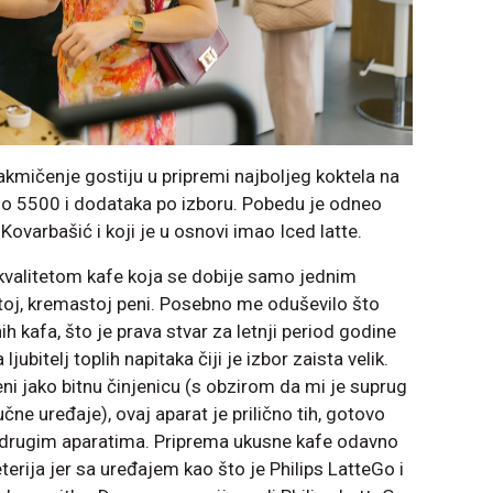
akmičenje gostiju u pripremi najboljeg koktela na
Go 5500 i dodataka po izboru. Pobedu je odneo
Kovarbašić i koji je u osnovi imao Iced latte.
 kvalitetom kafe koja se dobije samo jednim
toj, kremastoj peni. Posebno me oduševilo što
h kafa, što je prava stvar za letnji period godine
jubitelj toplih napitaka čiji je izbor zaista velik.
jako bitnu činjenicu (s obzirom da mi je suprug
učne uređaje), ovaj aparat je prilično tih, gotovo
a drugim aparatima. Priprema ukusne kafe odavno
eterija jer sa uređajem kao što je Philips LatteGo i