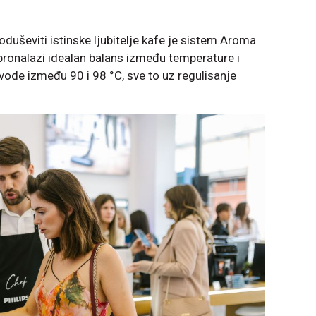
uševiti istinske ljubitelje kafe je sistem Aroma
a pronalazi idealan balans između temperature i
de između 90 i 98 °C, sve to uz regulisanje