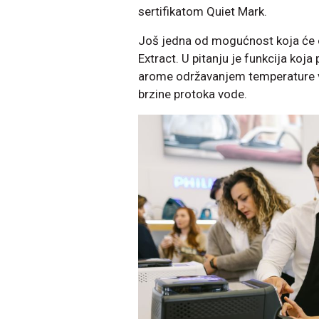
sertifikatom Quiet Mark.
Još jedna od mogućnost koja će od
Extract. U pitanju je funkcija koj
arome održavanjem temperature vo
brzine protoka vode.