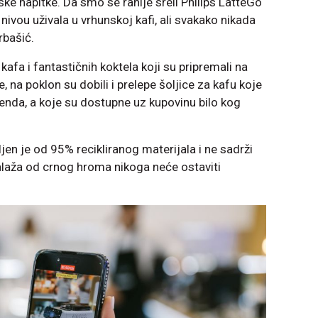
e napitke. Da smo se ranije sreli Philips LatteGo
nivou uživala u vrhunskoj kafi, ali svakako nikada
rbašić.
kafa i fantastičnih koktela koji su pripremali na
 na poklon su dobili i prelepe šoljice za kafu koje
nda, a koje su dostupne uz kupovinu bilo kog
ljen je od 95% recikliranog materijala i ne sadrži
balaža od crnog hroma nikoga neće ostaviti