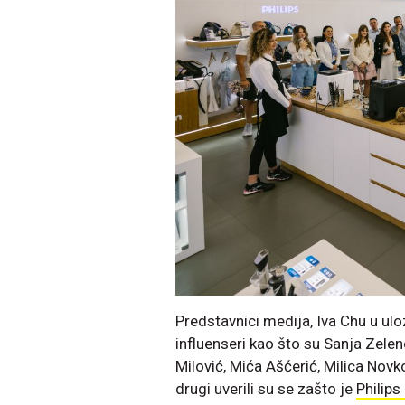
Predstavnici medija, Iva Chu u ul
influenseri kao što su Sanja Zelen
Milović, Mića Ašćerić, Milica Novk
drugi uverili su se zašto je
Philip