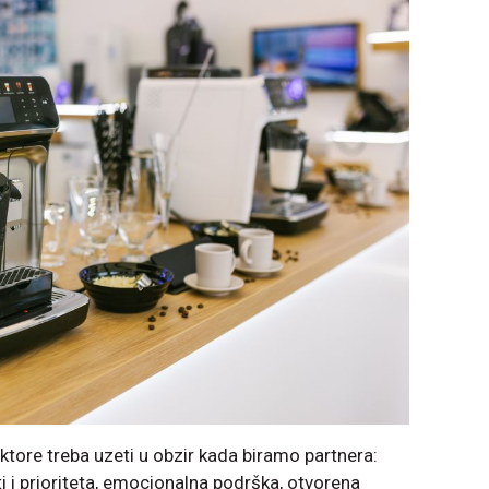
aktore treba uzeti u obzir kada biramo partnera:
ti i prioriteta, emocionalna podrška, otvorena