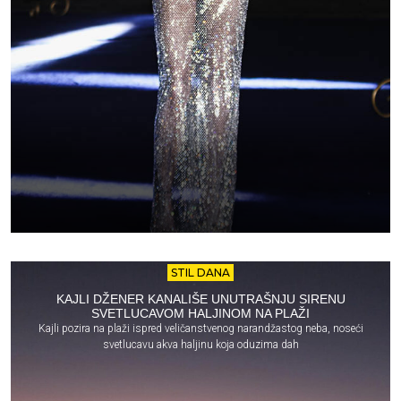
STIL DANA
KAJLI DŽENER KANALIŠE UNUTRAŠNJU SIRENU
SVETLUCAVOM HALJINOM NA PLAŽI
Kajli pozira na plaži ispred veličanstvenog narandžastog neba, noseći
svetlucavu akva haljinu koja oduzima dah