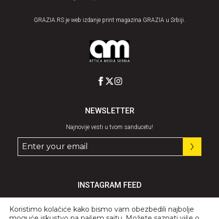
GRAZIA.RS je web izdanje print magazina GRAZIA u Srbiji.
NEWSLETTER
Najnovije vesti u tvom sanducetu!
INSTAGRAM FEED
Pratite nas
@graziaserbia
Koristimo kolačiće kako bismo vam obezbedili najbolje
moguće iskustvo na našem sajtu. Možete saznati više o