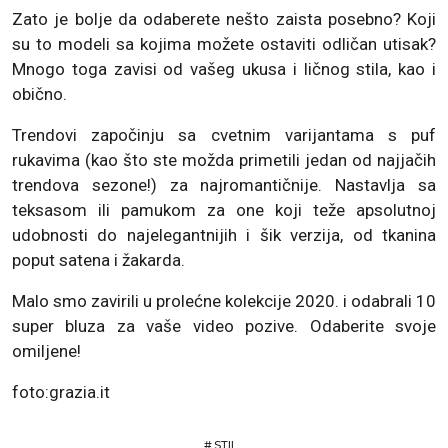
Zato je bolje da odaberete nešto zaista posebno? Koji
su to modeli sa kojima možete ostaviti odličan utisak?
Mnogo toga zavisi od vašeg ukusa i ličnog stila, kao i
obično.
Trendovi započinju sa cvetnim varijantama s puf
rukavima (kao što ste možda primetili jedan od najjačih
trendova sezone!) za najromantičnije. Nastavlja sa
teksasom ili pamukom za one koji teže apsolutnoj
udobnosti do najelegantnijih i šik verzija, od tkanina
poput satena i žakarda.
Malo smo zavirili u prolećne kolekcije 2020. i odabrali 10
super bluza za vaše video pozive. Odaberite svoje
omiljene!
foto:grazia.it
#
STIL