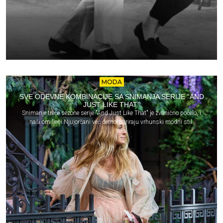
MODA
SVE ODEVNE KOMBINACIJE SA SNIMANJA SERIJE “AND
JUST LIKE THAT”
Snimanje treće sezone serije "And Just Like That" je zvanično počelo, i
naši omiljeni Njujorčani već demonstriraju vrhunski modni stil.