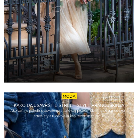
MODA
KAKO DA USAVRŠITE STREET STYLE FRANCUSKINJA
Ako vam je potrebno osveženje stila ovog proleća, obratite se francuskom
street style-u devojaka kao izvoru inspiracije.