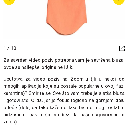
1
10
/
Za savršen video poziv potrebna vam je savršena bluza:
ovde su najlepše, originalne i šik.
Uputstva za video poziv na Zoom-u (ili u nekoj od
mnogih aplikacija koje su postale popularne u ovoj fazi
karantina)? Smirite se. Sve što vam treba je slatka bluza
i gotovi ste! O da, jer je fokus logično na gornjem delu
odeće (dole, da tako kažemo, lako bismo mogli ostati u
pidžami ili čak u šortsu bez da naši sagovornici to
znaju).