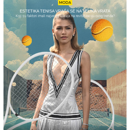
MODA
ESTETIKA TENISA VRAĆA SE NA VELIKA VRATA
Koji su faktori imali najvećeg uticaja na revitalizaciju ovog trenda?