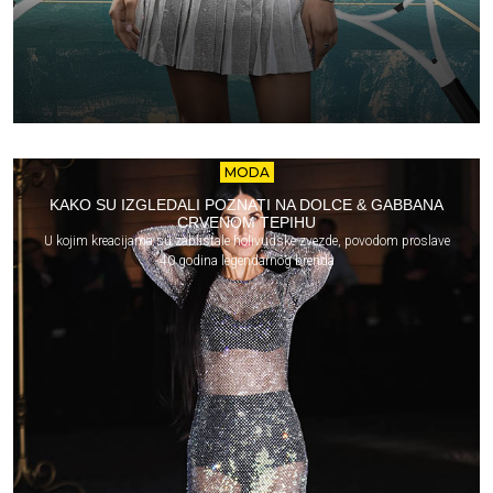
MODA
KAKO SU IZGLEDALI POZNATI NA DOLCE & GABBANA
CRVENOM TEPIHU
U kojim kreacijama su zablistale holivudske zvezde, povodom proslave
40 godina legendarnog brenda