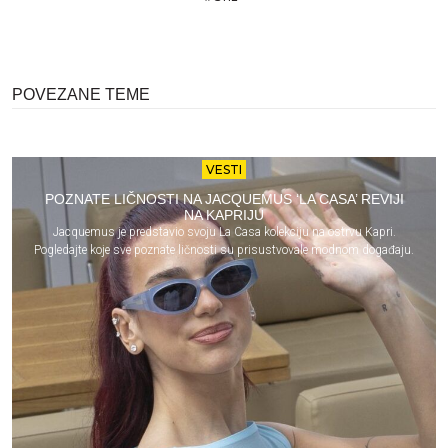
POVEZANE TEME
VESTI
POZNATE LIČNOSTI NA JACQUEMUS ‘LA CASA’ REVIJI
NA KAPRIJU
Jacquemus je predstavio svoju La Casa kolekciju na ostrvu Kapri.
Pogledajte koje sve poznate ličnosti su prisustvovale modnom događaju.