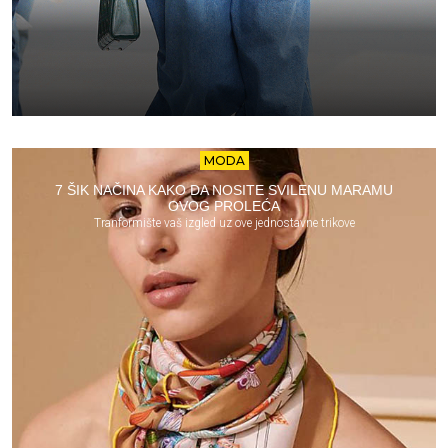
MODA
7 ŠIK NAČINA KAKO DA NOSITE SVILENU MARAMU
OVOG PROLEĆA
Tranformište vaš izgled uz ove jednostavne trikove