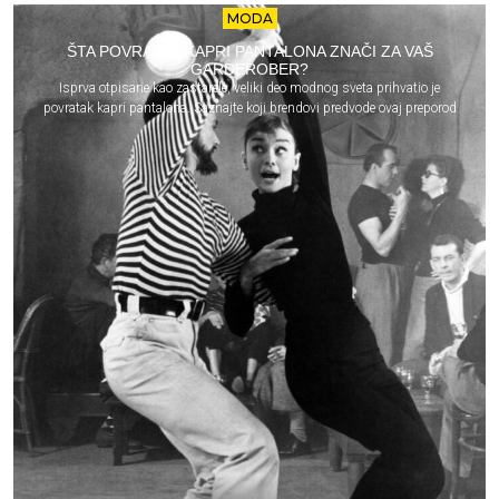
MODA
ŠTA POVRATAK KAPRI PANTALONA ZNAČI ZA VAŠ
GARDEROBER?
Isprva otpisane kao zastarele, veliki deo modnog sveta prihvatio je
povratak kapri pantalona. Saznajte koji brendovi predvode ovaj preporod