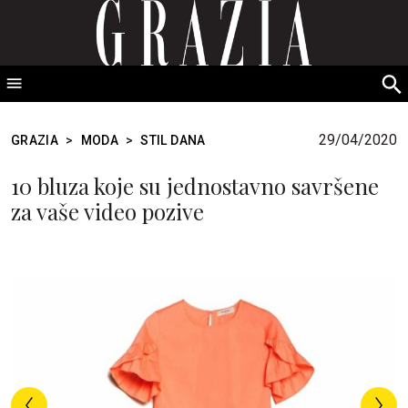
GRAZIA Srbija
S
fo
29/04/2020
GRAZIA
>
MODA
>
STIL DANA
10 bluza koje su jednostavno savršene
za vaše video pozive