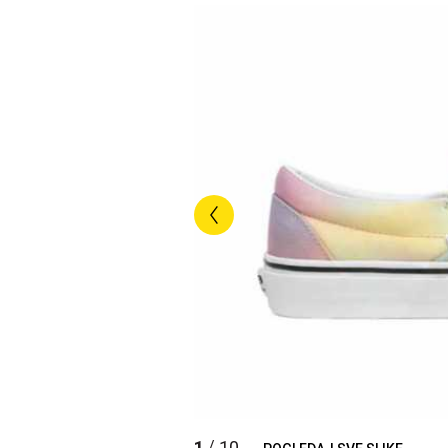
1
10
/