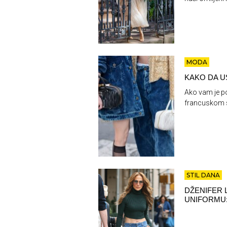
MODA
KAKO DA U
Ako vam je po
francuskom st
STIL DANA
DŽENIFER
UNIFORMU: