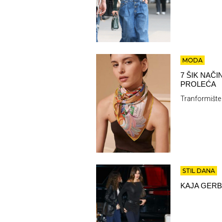
MODA
7 ŠIK NAČ
PROLEĆA
Tranformište 
STIL DANA
KAJA GERB