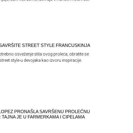
SAVRŠITE STREET STYLE FRANCUSKINJA
trebno osveženje stila ovog proleća, obratite se
reet style-u devojaka kao izvoru inspiracije.
 LOPEZ PRONAŠLA SAVRŠENU PROLEĆNU
 TAJNA JE U FARMERKAMA I CIPELAMA