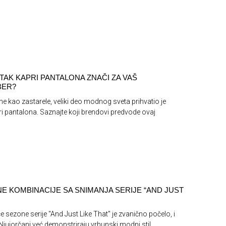
TAK KAPRI PANTALONA ZNAČI ZA VAŠ
BER?
ne kao zastarele, veliki deo modnog sveta prihvatio je
i pantalona. Saznajte koji brendovi predvode ovaj
E KOMBINACIJE SA SNIMANJA SERIJE “AND JUST
e sezone serije "And Just Like That" je zvanično počelo, i
 Njujorčani već demonstriraju vrhunski modni stil.