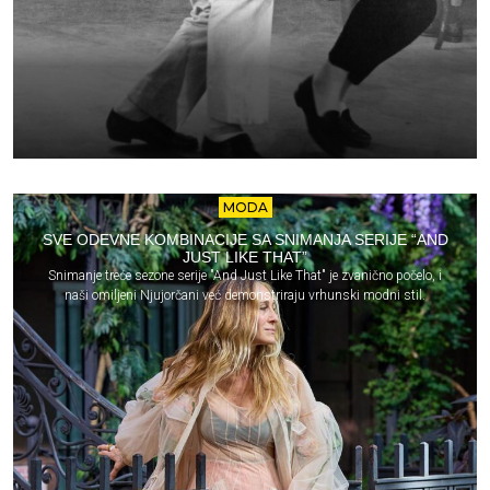
MODA
SVE ODEVNE KOMBINACIJE SA SNIMANJA SERIJE “AND
JUST LIKE THAT”
Snimanje treće sezone serije "And Just Like That" je zvanično počelo, i
naši omiljeni Njujorčani već demonstriraju vrhunski modni stil.