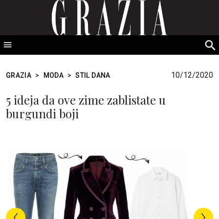
GRAZIA Srbija
S
fo
10/12/2020
GRAZIA
>
MODA
>
STIL DANA
5 ideja da ove zime zablistate u
burgundi boji