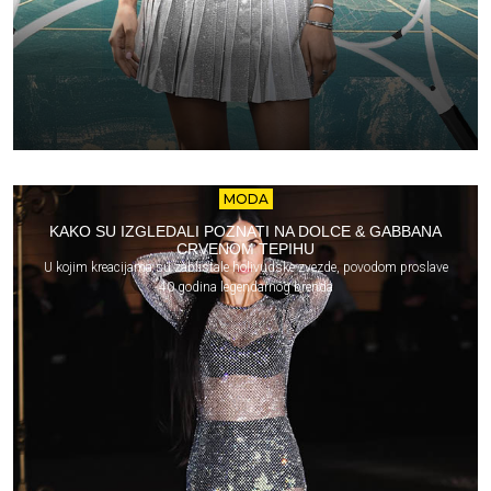
MODA
KAKO SU IZGLEDALI POZNATI NA DOLCE & GABBANA
CRVENOM TEPIHU
U kojim kreacijama su zablistale holivudske zvezde, povodom proslave
40 godina legendarnog brenda