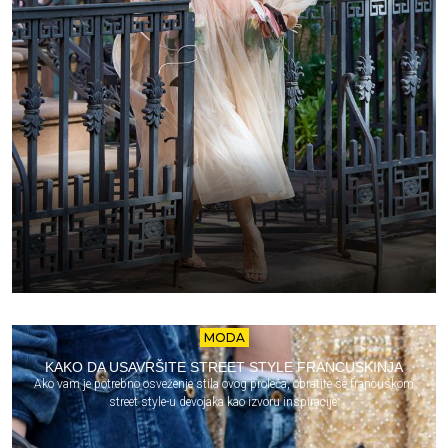
MODA
KAKO DA USAVRŠITE STREET STYLE FRANCUSKINJA
Ako vam je potrebno osveženje stila ovog proleća, obratite se francuskom
street style-u devojaka kao izvoru inspiracije.