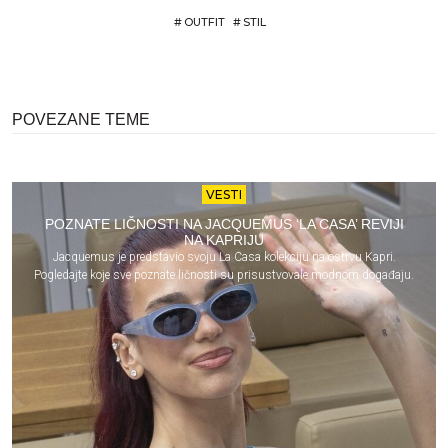
#
OUTFIT
#
STIL
POVEZANE TEME
VESTI
POZNATE LIČNOSTI NA JACQUEMUS ‘LA CASA’ REVIJI
NA KAPRIJU
Jacquemus je predstavio svoju La Casa kolekciju na ostrvu Kapri.
Pogledajte koje sve poznate ličnosti su prisustvovale modnom događaju.