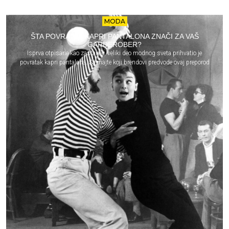
MODA
ŠTA POVRATAK KAPRI PANTALONA ZNAČI ZA VAŠ
GARDEROBER?
Isprva otpisane kao zastarele, veliki deo modnog sveta prihvatio je
povratak kapri pantalona. Saznajte koji brendovi predvode ovaj preporod