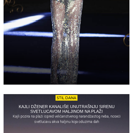
STIL DANA
KAJLI DŽENER KANALIŠE UNUTRAŠNJU SIRENU
SVETLUCAVOM HALJINOM NA PLAŽI
Kajli pozira na plaži ispred veličanstvenog narandžastog neba, noseći
svetlucavu akva haljinu koja oduzima dah