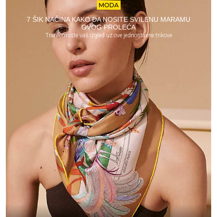
MODA
7 ŠIK NAČINA KAKO DA NOSITE SVILENU MARAMU
OVOG PROLEĆA
Tranformište vaš izgled uz ove jednostavne trikove