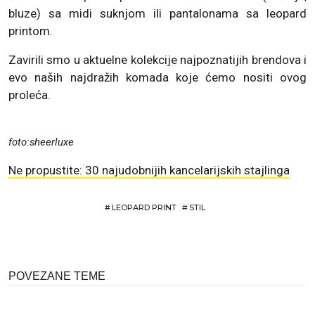
bluze) sa midi suknjom ili pantalonama sa leopard
printom.
Zavirili smo u aktuelne kolekcije najpoznatijih brendova i
evo naših najdražih komada koje ćemo nositi ovog
proleća.
foto:sheerluxe
Ne propustite: 30 najudobnijih kancelarijskih stajlinga
#
LEOPARD PRINT
#
STIL
POVEZANE TEME