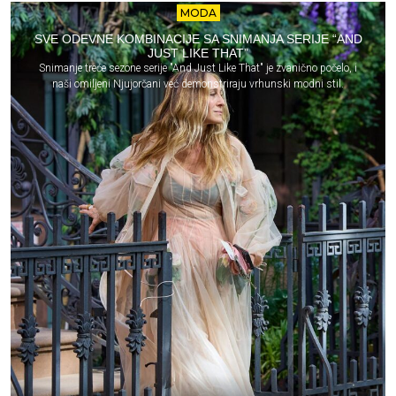
MODA
SVE ODEVNE KOMBINACIJE SA SNIMANJA SERIJE “AND
JUST LIKE THAT”
Snimanje treće sezone serije "And Just Like That" je zvanično počelo, i
naši omiljeni Njujorčani već demonstriraju vrhunski modni stil.