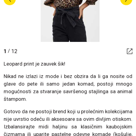
1
12
/
Leopard print je zauvek šik!
Nikad ne izlazi iz mode i bez obzira da li ga nosite od
glave do pete ili samo jedan komad, postoji mnogo
mogućnosti za stvaranje savršenog stajlinga sa animal
štampom.
Gotovo da ne postoji brend koji u prolećnim kolekcijama
nije uvrstio odeću ili aksesoare sa ovim divljim otiskom.
Izbalansirajte midi haljinu sa klasičnim kaubojskim
čizmama ili uparite pastelne odevne komade (košulje,