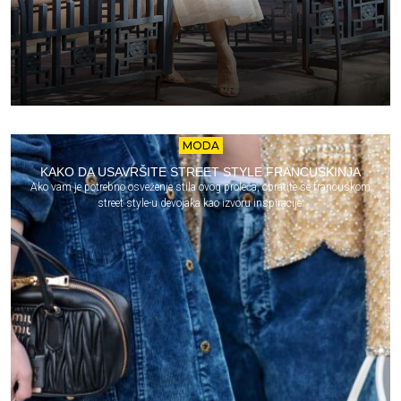
MODA
KAKO DA USAVRŠITE STREET STYLE FRANCUSKINJA
Ako vam je potrebno osveženje stila ovog proleća, obratite se francuskom
street style-u devojaka kao izvoru inspiracije.