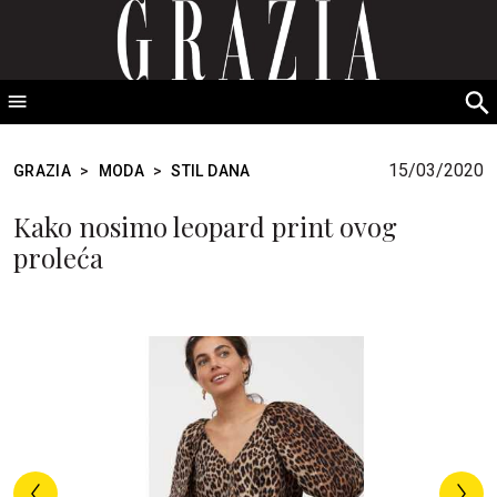
GRAZIA Srbija
S
fo
15/03/2020
GRAZIA
>
MODA
>
STIL DANA
Kako nosimo leopard print ovog
proleća