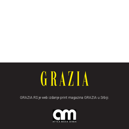
GRAZIA.RS je web izdanje print magazina GRAZIA u Srbiji.