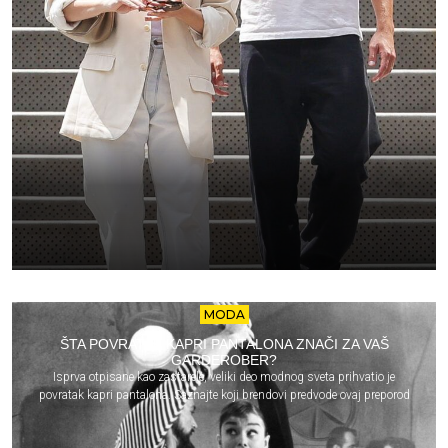
MODA
ŠTA POVRATAK KAPRI PANTALONA ZNAČI ZA VAŠ
GARDEROBER?
Isprva otpisane kao zastarele, veliki deo modnog sveta prihvatio je
povratak kapri pantalona. Saznajte koji brendovi predvode ovaj preporod