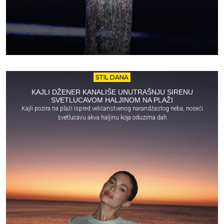
STIL DANA
KAJLI DŽENER KANALIŠE UNUTRAŠNJU SIRENU
SVETLUCAVOM HALJINOM NA PLAŽI
Kajli pozira na plaži ispred veličanstvenog narandžastog neba, noseći
svetlucavu akva haljinu koja oduzima dah