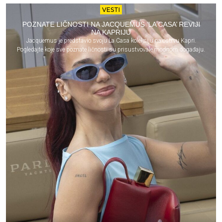
VESTI
POZNATE LIČNOSTI NA JACQUEMUS ‘LA CASA’ REVIJI
NA KAPRIJU
Jacquemus je predstavio svoju La Casa kolekciju na ostrvu Kapri.
Pogledajte koje sve poznate ličnosti su prisustvovale modnom događaju.