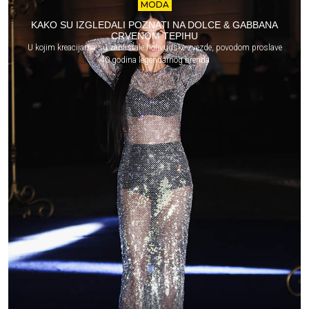
MODA
KAKO SU IZGLEDALI POZNATI NA DOLCE & GABBANA
CRVENOM TEPIHU
U kojim kreacijama su zablistale holivudske zvezde, povodom proslave
40 godina legendarnog brenda