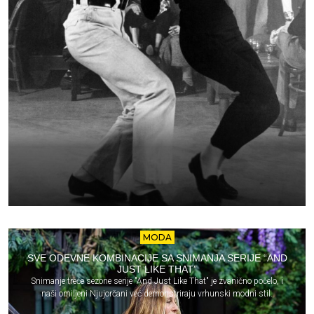
MODA
SVE ODEVNE KOMBINACIJE SA SNIMANJA SERIJE “AND
JUST LIKE THAT”
Snimanje treće sezone serije "And Just Like That" je zvanično počelo, i
naši omiljeni Njujorčani već demonstriraju vrhunski modni stil.