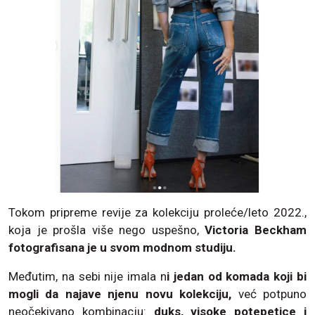
Tokom pripreme revije za kolekciju proleće/leto 2022.,
koja je prošla više nego uspešno,
Victoria Beckham
fotografisana je u svom modnom studiju.
Međutim, na sebi nije imala n
i jedan od komada koji bi
mogli da najave njenu novu kolekciju,
već potpuno
neočekivano kombinacju:
duks, visoke potepetice i