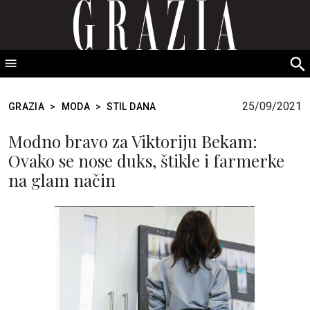
GRAZIA Srbija
S
fo
25/09/2021
GRAZIA
>
MODA
>
STIL DANA
Modno bravo za Viktoriju Bekam:
Ovako se nose duks, štikle i farmerke
na glam način