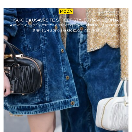
MODA
KAKO DA USAVRŠITE STREET STYLE FRANCUSKINJA
Ako vam je potrebno osveženje stila ovog proleća, obratite se francuskom
street style-u devojaka kao izvoru inspiracije.