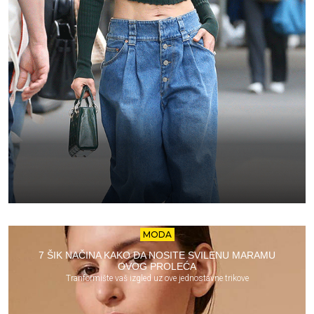
MODA
7 ŠIK NAČINA KAKO DA NOSITE SVILENU MARAMU
OVOG PROLEĆA
Tranformište vaš izgled uz ove jednostavne trikove