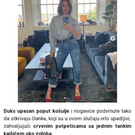
Duks upasan poput košulje
i nogavice podvrnute tako
da otkrivaju članke, koji su u ovom slučaju vrlo upadljivi,
zahvaljujući
crvenim potpeticama sa jednim tankim
kaišićem oko zgloba.