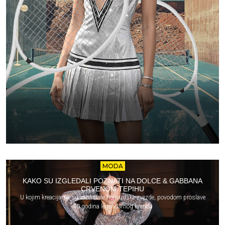
MODA
KAKO SU IZGLEDALI POZNATI NA DOLCE & GABBANA
CRVENOM TEPIHU
U kojim kreacijama su zablistale holivudske zvezde, povodom proslave
40 godina legendarnog brenda