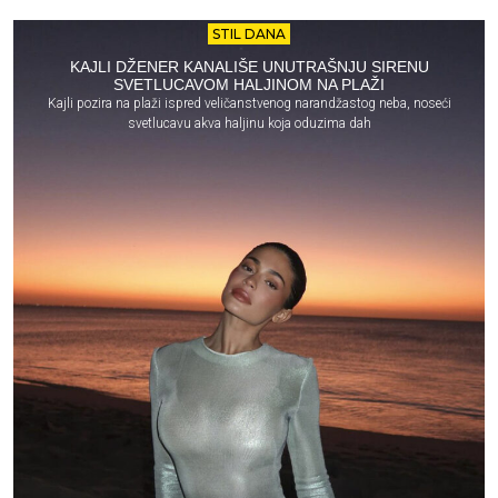
STIL DANA
KAJLI DŽENER KANALIŠE UNUTRAŠNJU SIRENU
SVETLUCAVOM HALJINOM NA PLAŽI
Kajli pozira na plaži ispred veličanstvenog narandžastog neba, noseći
svetlucavu akva haljinu koja oduzima dah