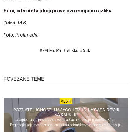
Sitni, sitni detalji koji prave svu moguću razliku.
Tekst: M.B.
Foto: Profimedia
#
FARMERKE
#
STIKLE
#
STIL
POVEZANE TEME
VESTI
POZNATE LIČNOSTI NA JACQUEMUS ‘LA CASA’ REVIJI
NA KAPRIJU
Jacquemus je predstavio svoju La Casa kolekciju na ostrvu Kapri.
Pogledajte koje sve poznate ličnosti su prisustvovale modnom događaju.