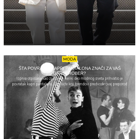
MODA
ŠTA POVRATAK KAPRI PANTALONA ZNAČI ZA VAŠ
GARDEROBER?
Isprva otpisane kao zastarele, veliki deo modnog sveta prihvatio je
povratak kapri pantalona. Saznajte koji brendovi predvode ovaj preporod