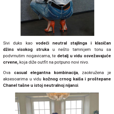
Sivi duks kao
vodeći neutral stajlinga i klasičan
džins visokog struka
u nešto tamnijem tonu sa
podvrnutim nogavicama, te
detalj u vidu osvežavajuće
crvene,
koja diže outfit na potpuno novi nivo.
Ova
casual elegantna kombinacija
, zaokružena je
aksesoarima u vidu
kožnog crnog kaiša i proštepane
Chanel tašne u istoj neutralnoj nijansi
.