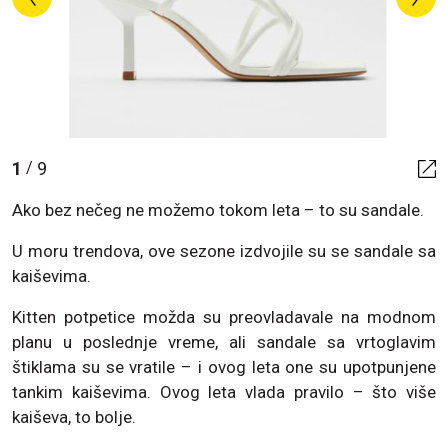
1
9
/
Ako bez nečeg ne možemo tokom leta – to su sandale.
U moru trendova, ove sezone izdvojile su se sandale sa
kaiševima.
Kitten potpetice možda su preovladavale na modnom
planu u poslednje vreme, ali sandale sa vrtoglavim
štiklama su se vratile – i ovog leta one su upotpunjene
tankim kaiševima. Ovog leta vlada pravilo – što više
kaiševa, to bolje.