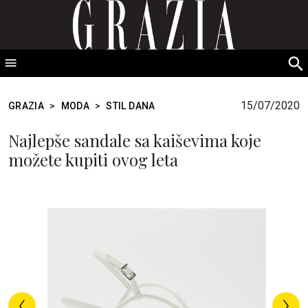
GRAZIA Srbija
S
fo
15/07/2020
GRAZIA
>
MODA
>
STIL DANA
Najlepše sandale sa kaiševima koje
možete kupiti ovog leta