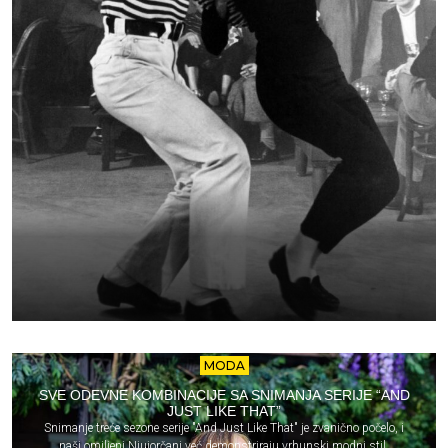
MODA
SVE ODEVNE KOMBINACIJE SA SNIMANJA SERIJE “AND
JUST LIKE THAT”
Snimanje treće sezone serije "And Just Like That" je zvanično počelo, i
naši omiljeni Njujorčani već demonstriraju vrhunski modni stil.