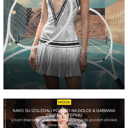
MODA
KAKO SU IZGLEDALI POZNATI NA DOLCE & GABBANA
CRVENOM TEPIHU
U kojim kreacijama su zablistale holivudske zvezde, povodom proslave
40 godina legendarnog brenda