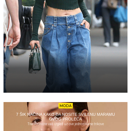
MODA
7 ŠIK NAČINA KAKO DA NOSITE SVILENU MARAMU
OVOG PROLEĆA
Tranformište vaš izgled uz ove jednostavne trikove