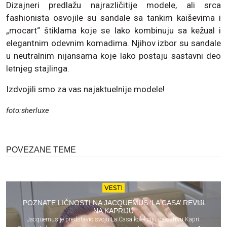
Dizajneri predlažu najrazličitije modele, ali srca
fashionista osvojile su sandale sa tankim kaiševima i
„mocart“ štiklama koje se lako kombinuju sa kežual i
elegantnim odevnim komadima. Njihov izbor su sandale
u neutralnim nijansama koje lako postaju sastavni deo
letnjeg stajlinga.
Izdvojili smo za vas najaktuelnije modele!
foto:sherluxe
POVEZANE TEME
VESTI
POZNATE LIČNOSTI NA JACQUEMUS ‘LA CASA’ REVIJI
NA KAPRIJU
Jacquemus je predstavio svoju La Casa kolekciju na ostrvu Kapri.