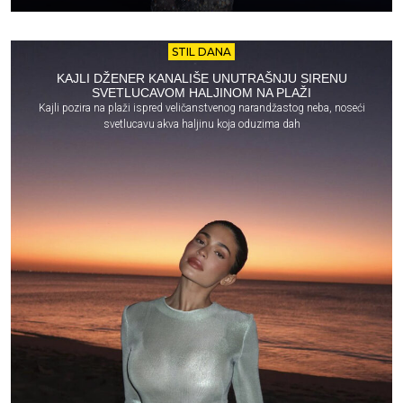
STIL DANA
KAJLI DŽENER KANALIŠE UNUTRAŠNJU SIRENU
SVETLUCAVOM HALJINOM NA PLAŽI
Kajli pozira na plaži ispred veličanstvenog narandžastog neba, noseći
svetlucavu akva haljinu koja oduzima dah