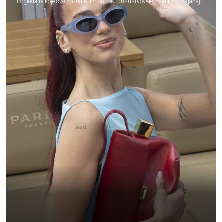
Pogledajte koje sve poznate ličnosti su prisustvovale modnom događaju.