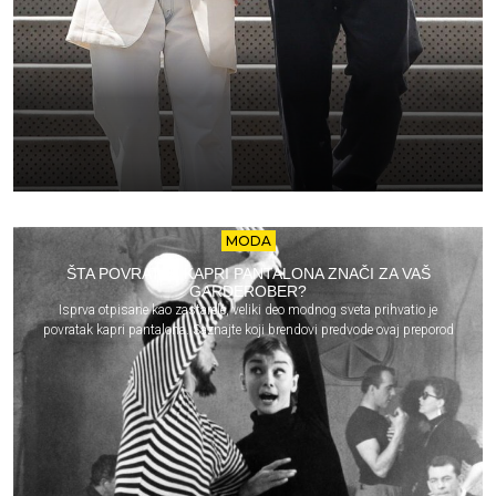
MODA
ŠTA POVRATAK KAPRI PANTALONA ZNAČI ZA VAŠ
GARDEROBER?
Isprva otpisane kao zastarele, veliki deo modnog sveta prihvatio je
povratak kapri pantalona. Saznajte koji brendovi predvode ovaj preporod