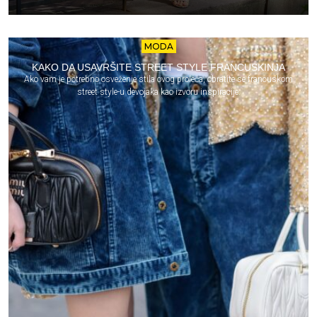
MODA
KAKO DA USAVRŠITE STREET STYLE FRANCUSKINJA
Ako vam je potrebno osveženje stila ovog proleća, obratite se francuskom
street style-u devojaka kao izvoru inspiracije.