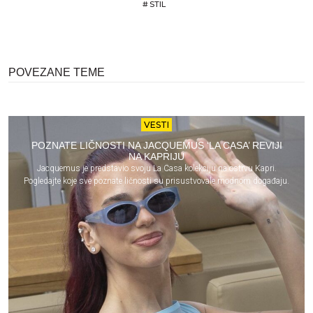
#
STIL
POVEZANE TEME
VESTI
POZNATE LIČNOSTI NA JACQUEMUS ‘LA CASA’ REVIJI
NA KAPRIJU
Jacquemus je predstavio svoju La Casa kolekciju na ostrvu Kapri.
Pogledajte koje sve poznate ličnosti su prisustvovale modnom događaju.