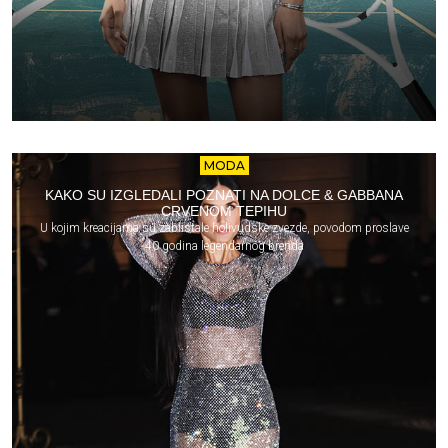
MODA
KAKO SU IZGLEDALI POZNATI NA DOLCE & GABBANA
CRVENOM TEPIHU
U kojim kreacijama su zablistale holivudske zvezde, povodom proslave
40 godina legendarnog brenda