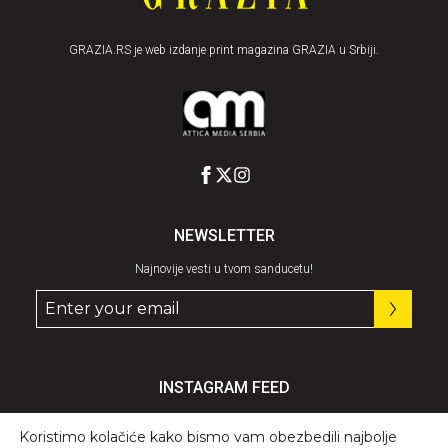
GRAZIA.RS je web izdanje print magazina GRAZIA u Srbiji.
NEWSLETTER
Najnovije vesti u tvom sanducetu!
INSTAGRAM FEED
Pratite nas
@graziaserbia
Koristimo kolačiće kako bismo vam obezbedili najbolje