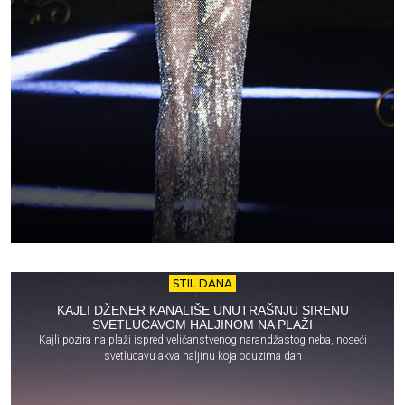
STIL DANA
KAJLI DŽENER KANALIŠE UNUTRAŠNJU SIRENU
SVETLUCAVOM HALJINOM NA PLAŽI
Kajli pozira na plaži ispred veličanstvenog narandžastog neba, noseći
svetlucavu akva haljinu koja oduzima dah