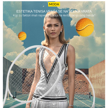
MODA
ESTETIKA TENISA VRAĆA SE NA VELIKA VRATA
Koji su faktori imali najvećeg uticaja na revitalizaciju ovog trenda?