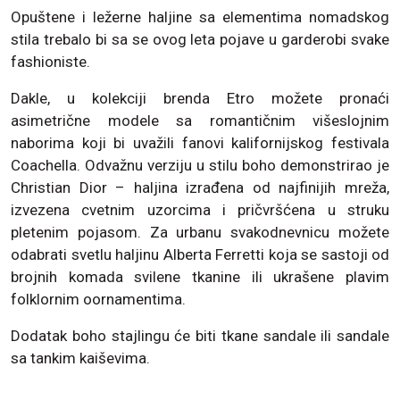
Opuštene i ležerne haljine sa elementima nomadskog
stila trebalo bi sa se ovog leta pojave u garderobi svake
fashioniste.
Dakle, u kolekciji brenda Etro možete pronaći
asimetrične modele sa romantičnim višeslojnim
naborima koji bi uvažili fanovi kalifornijskog festivala
Coachella. Odvažnu verziju u stilu boho demonstrirao je
Christian Dior – haljina izrađena od najfinijih mreža,
izvezena cvetnim uzorcima i pričvršćena u struku
pletenim pojasom. Za urbanu svakodnevnicu možete
odabrati svetlu haljinu Alberta Ferretti koja se sastoji od
brojnih komada svilene tkanine ili ukrašene plavim
folklornim oornamentima.
Dodatak boho stajlingu će biti tkane sandale ili sandale
sa tankim kaiševima.