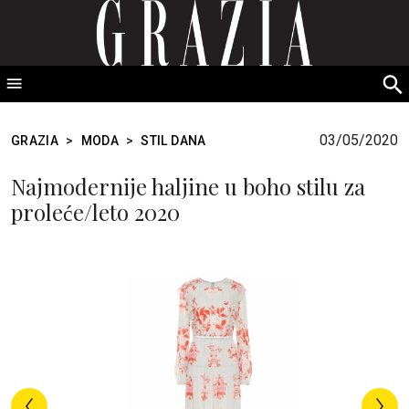
GRAZIA Srbija
S
fo
03/05/2020
GRAZIA
>
MODA
>
STIL DANA
Najmodernije haljine u boho stilu za
proleće/leto 2020