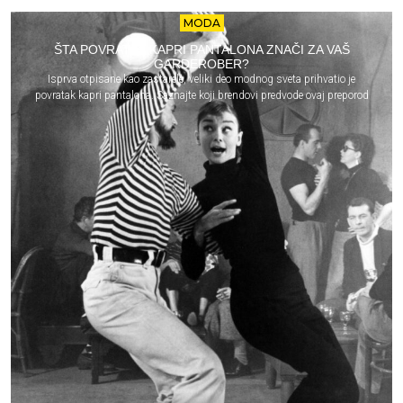
MODA
ŠTA POVRATAK KAPRI PANTALONA ZNAČI ZA VAŠ
GARDEROBER?
Isprva otpisane kao zastarele, veliki deo modnog sveta prihvatio je
povratak kapri pantalona. Saznajte koji brendovi predvode ovaj preporod