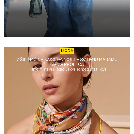
MODA
7 ŠIK NAČINA KAKO DA NOSITE SVILENU MARAMU
OVOG PROLEĆA
Tranformište vaš izgled uz ove jednostavne trikove