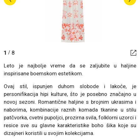
1
8
/
Leto je najbolje vreme da se zaljubite u haljine
inspirisane boemskom estetikom.
Ovaj stil, ispunjen duhom slobode i lakoće, je
personifikacija hipi kulture, što je posebno značajno u
novoj sezoni. Romantične haljine s brojnim ukrasima i
naborima, kombinacije raznih komada tkanine u stilu
patčvorka, cvetni pupoljci, prozirna svila, folklorni uzorci i
resice sve su glavne karakteristike boho šika koje su
dizajneri koristili u svojim kolekcijama.