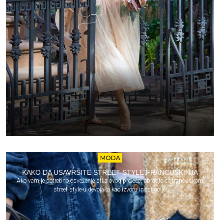
MODA
KAKO DA USAVRŠITE STREET STYLE FRANCUSKINJA
Ako vam je potrebno osveženje stila ovog proleća, obratite se francuskom
street style-u devojaka kao izvoru inspiracije.