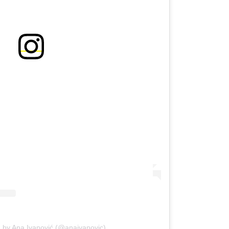
d by Ana Ivanović (@anaivanovic)