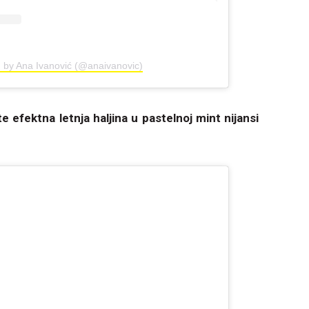
d by Ana Ivanović (@anaivanovic)
e efektna letnja haljina u pastelnoj mint nijansi