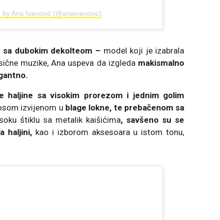
d by Ana Ivanović (@anaivanovic)
nu sa dubokim dekolteom –
model koji je izabrala
asične muzike, Ana uspeva da izgleda
makismalno
egantno.
e haljine sa visokim prorezom i jednim golim
 kosom izvijenom u
blage lokne, te prebačenom sa
soku štiklu sa metalik kaišićima
, savšeno su se
 haljini,
kao i izborom aksesoara u istom tonu,