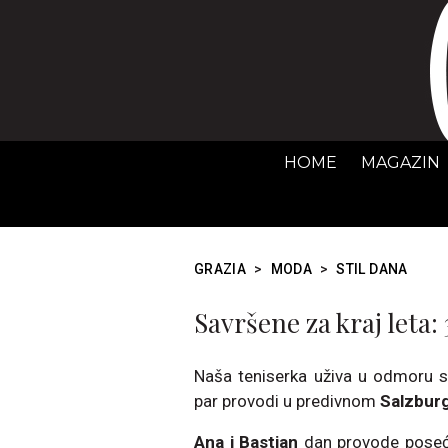
HOME
MAGAZIN
GRAZIA
>
MODA
>
STIL DANA
Savršene za kraj leta:
Naša teniserka uživa u odmoru 
par provodi u predivnom
Salzbur
Ana i Bastian
dan provode posećuj