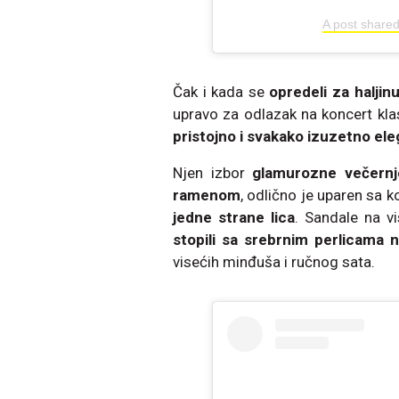
A post share
Čak i kada se
opredeli za halji
upravo za odlazak na koncert kl
pristojno i svakako izuzetno el
Njen izbor
glamurozne večernj
ramenom
, odlično je uparen sa
jedne strane lica
. Sandale na vi
stopili sa srebrnim perlicama na
visećih minđuša i ručnog sata.