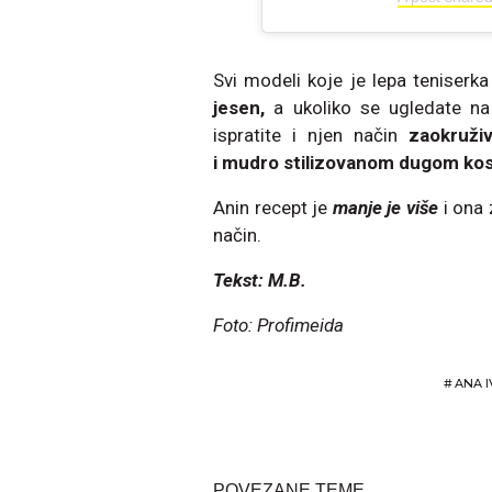
Svi modeli koje je lepa teniserk
jesen,
a ukoliko se ugledate na
ispratite i njen način
zaokruži
i mudro stilizovanom dugom ko
Anin recept je
manje je više
i ona 
način.
Tekst: M.B.
Foto: Profimeida
#
ANA 
POVEZANE TEME