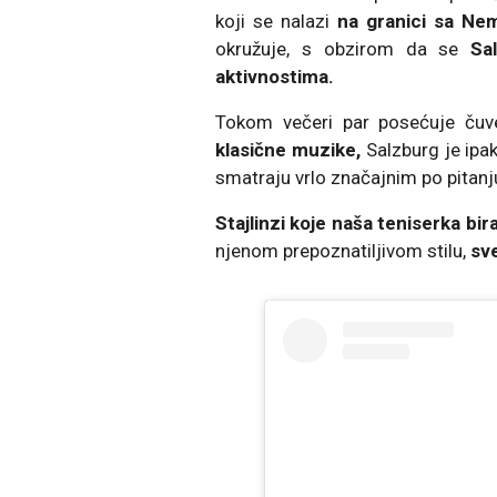
koji se nalazi
na granici sa N
okružuje, s obzirom da se
Sa
aktivnostima.
Tokom večeri par posećuje čuve
klasične muzike,
Salzburg je ipa
smatraju vrlo značajnim po pitanj
Stajlinzi koje naša teniserka bira
njenom prepoznatiljivom stilu,
sv