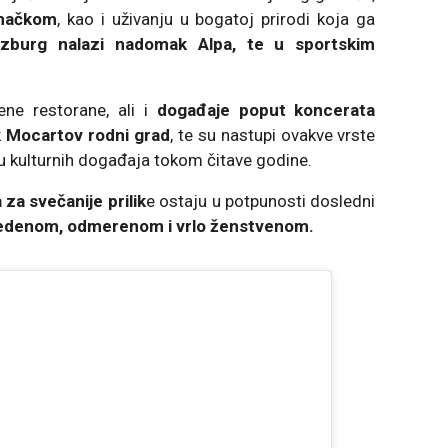
emačkom
, kao i uživanju u bogatoj prirodi koja ga
lzburg nalazi nadomak Alpa, te u sportskim
ne restorane, ali i
događaje poput koncerata
k
Mocartov rodni grad
, te su nastupi ovakve vrste
u kulturnih događaja tokom čitave godine.
 za svečanije prilik
e ostaju u potpunosti dosledni
edenom, odmerenom i vrlo ženstvenom.