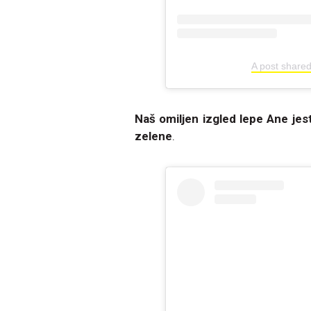
A post share
Naš omiljen izgled lepe Ane jest
zelene
.