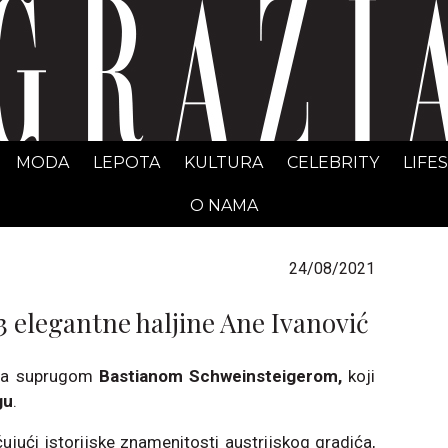
GRAZIA Srbija
MODA
LEPOTA
KULTURA
CELEBRITY
LIFE
O NAMA
24/08/2021
 3 elegantne haljine Ane Ivanović
sa suprugom
Bastianom Schweinsteigerom,
koji
gu
.
ući istorijske znamenitosti austrijskog gradića,