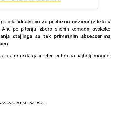
a ponela
idealni su za prelaznu sezonu iz leta u
 Anu po pitanju izbora sličnih komada, svakako
vanja stajlinga sa tek primetnim aksesoarima
som.
zaista ume da ga implementira na najbolji mogući
IVANOVIC
#
HALJINA
#
STIL