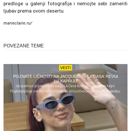
predloge u galeriji fotografija i nemojte sebi zameriti
ljubav prema ovom desertu.
marieclaire.ru/
POVEZANE TEME
VESTI
POZNATE LIČNOSTI NA JACQUEMUS ‘LA CASA’ REVIJI
NA KAPRIJU
Jacquemus je predstavio svoju La Casa kolekciju na ostrvu Kapri.
Pogledajte koje sve poznate ličnosti su prisustvovale modnom događaju.