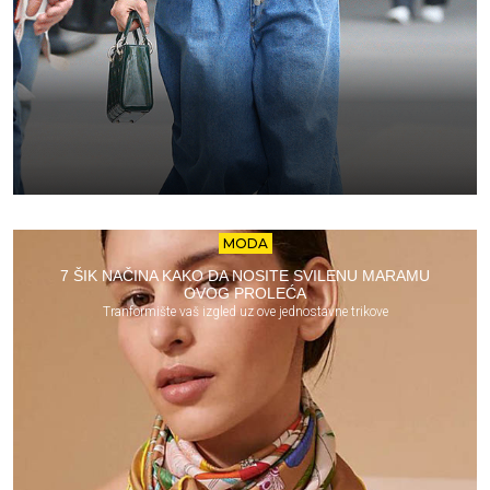
MODA
7 ŠIK NAČINA KAKO DA NOSITE SVILENU MARAMU
OVOG PROLEĆA
Tranformište vaš izgled uz ove jednostavne trikove