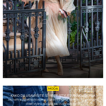
MODA
KAKO DA USAVRŠITE STREET STYLE FRANCUSKINJA
Ako vam je potrebno osveženje stila ovog proleća, obratite se francuskom
street style-u devojaka kao izvoru inspiracije.