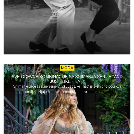
MODA
SVE ODEVNE KOMBINACIJE SA SNIMANJA SERIJE “AND
JUST LIKE THAT”
Snimanje treće sezone serije "And Just Like That" je zvanično počelo, i
naši omiljeni Njujorčani već demonstriraju vrhunski modni stil.