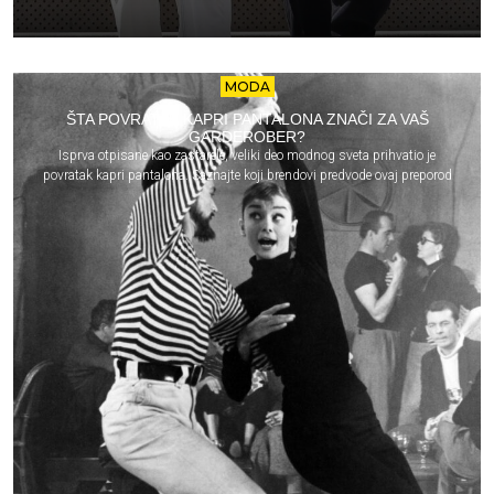
MODA
ŠTA POVRATAK KAPRI PANTALONA ZNAČI ZA VAŠ
GARDEROBER?
Isprva otpisane kao zastarele, veliki deo modnog sveta prihvatio je
povratak kapri pantalona. Saznajte koji brendovi predvode ovaj preporod