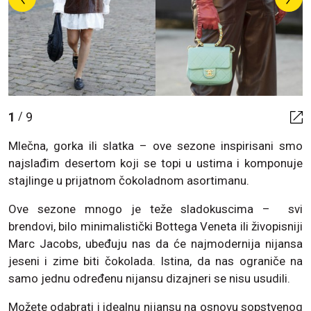
1
9
/
Mlečna, gorka ili slatka – ove sezone inspirisani smo
najslađim desertom koji se topi u ustima i komponuje
stajlinge u prijatnom čokoladnom asortimanu.
Ove sezone mnogo je teže sladokuscima – svi
brendovi, bilo minimalistički Bottega Veneta ili živopisniji
Marc Jacobs, ubeđuju nas da će najmodernija nijansa
jeseni i zime biti čokolada. Istina, da nas ograniče na
samo jednu određenu nijansu dizajneri se nisu usudili.
Možete odabrati i idealnu nijansu na osnovu sopstvenog