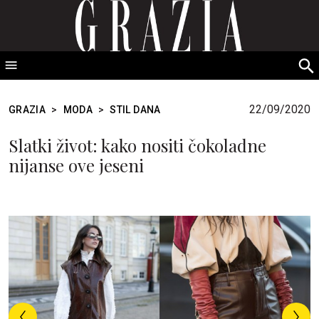
GRAZIA Srbija
S
fo
22/09/2020
GRAZIA
>
MODA
>
STIL DANA
Slatki život: kako nositi čokoladne
nijanse ove jeseni