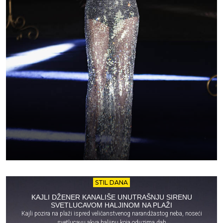
STIL DANA
KAJLI DŽENER KANALIŠE UNUTRAŠNJU SIRENU
SVETLUCAVOM HALJINOM NA PLAŽI
Kajli pozira na plaži ispred veličanstvenog narandžastog neba, noseći
svetlucavu akva haljinu koja oduzima dah