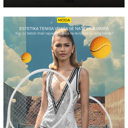
MODA
ESTETIKA TENISA VRAĆA SE NA VELIKA VRATA
Koji su faktori imali najvećeg uticaja na revitalizaciju ovog trenda?