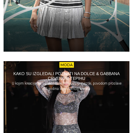
MODA
KAKO SU IZGLEDALI POZNATI NA DOLCE & GABBANA
CRVENOM TEPIHU
U kojim kreacijama su zablistale holivudske zvezde, povodom proslave
40 godina legendarnog brenda