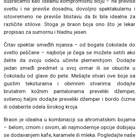
susrećemo kao idealnu kompromisnu ​​boju – ne previše
svetlu i ne previše dosadnu, dovoljno spektakularnu i
istovremeno ne previše blistavu da bi bila idealna za
različite stilove. Stoga je braon boja ono što je lekar
propisao za sumornu i hladnu jesen.
Čitav spektar smeđih nijansa – od bogate čokolade do
svetlo peščane – najbolje je čega se možete setiti ako
želite da svoju odeću učinite plemenitijom. Dodajte
jedan smeđi predmet u svoj ormar ili se obucite u
čokoladu od glave do pete. Mešajte stvari ove boje sa
gustim teksturama i obimnim stvarima: dodajte
brutalnim kožnim pantalonama preveliki džemper,
svilenoj haljini dodajte preveliki džemper i bordo čizme
ili odaberite odela širokog kroja.
Braon je idealna u kombinaciji sa ahromatskim bojama
– belom, crnom i sivom, ali najmodernije opcije dobijaju
se dodavanjem kafe, karamele ili mleka. Pogledajte naše