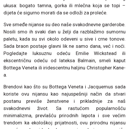
ukusa: bogato tamna, gorka ili mlečna koja se topi –
dijeta će sigurno morati da se odloži za proleće.
Sve smeđe nijanse su deo naše svakodnevne garderobe.
Nosili smo ih svaki dan u želji da razblažimo sumornu
paletu, kada su svi okolo odeveni u sive i crne tonove.
Sada braon postaje glavni lik ne samo dana, već i noći.
Pogledajte luksuznu odeću Emilie Wickstead ili
ekscentričnu odeću od lateksa Balmain, smeli kaput
Bottega Veneta ili iridescentnu haljinu Christopher Kane-
a.
Brendovi kao što su Bottega Veneta i Jacquemus sada
koriste ovu nijansu kao najuspešniji način da stvari
postanu previše ženstvene i prikladnije za naš
svakodnevni život. Sa rastućom popularnošću
minimalizma, prevlašću prirodnih lepota i sve većim
trendom ka ekološkoj prijatnosti, ovu prirodnu nijansu