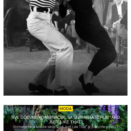
MODA
SVE ODEVNE KOMBINACIJE SA SNIMANJA SERIJE “AND
JUST LIKE THAT”
Snimanje treće sezone serije "And Just Like That" je zvanično počelo, i