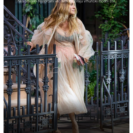
naši omiljeni Njujorčani već demonstriraju vrhunski modni stil.