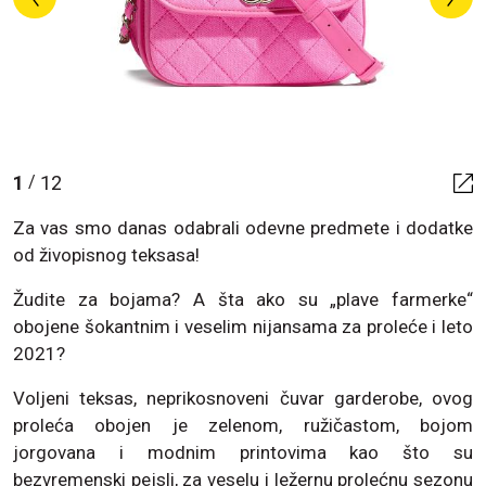
1
12
/
Za vas smo danas odabrali odevne predmete i dodatke
od živopisnog teksasa!
Žudite za bojama? A šta ako su „plave farmerke“
obojene šokantnim i veselim nijansama za proleće i leto
2021?
Voljeni teksas, neprikosnoveni čuvar garderobe, ovog
proleća obojen je zelenom, ružičastom, bojom
jorgovana i modnim printovima kao što su
bezvremenski pejsli, za veselu i ležernu prolećnu sezonu