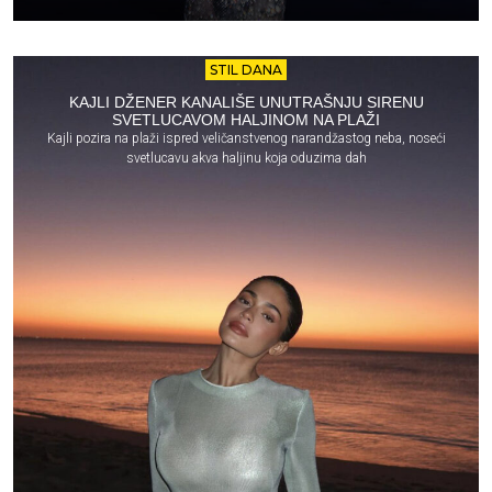
STIL DANA
KAJLI DŽENER KANALIŠE UNUTRAŠNJU SIRENU
SVETLUCAVOM HALJINOM NA PLAŽI
Kajli pozira na plaži ispred veličanstvenog narandžastog neba, noseći
svetlucavu akva haljinu koja oduzima dah