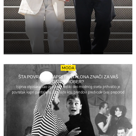
MODA
ŠTA POVRATAK KAPRI PANTALONA ZNAČI ZA VAŠ
GARDEROBER?
Isprva otpisane kao zastarele, veliki deo modnog sveta prihvatio je
povratak kapri pantalona. Saznajte koji brendovi predvode ovaj preporod