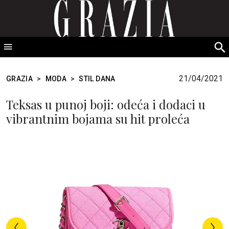
GRAZIA Srbija
S
fo
21/04/2021
GRAZIA
>
MODA
>
STIL DANA
Teksas u punoj boji: odeća i dodaci u
vibrantnim bojama su hit proleća