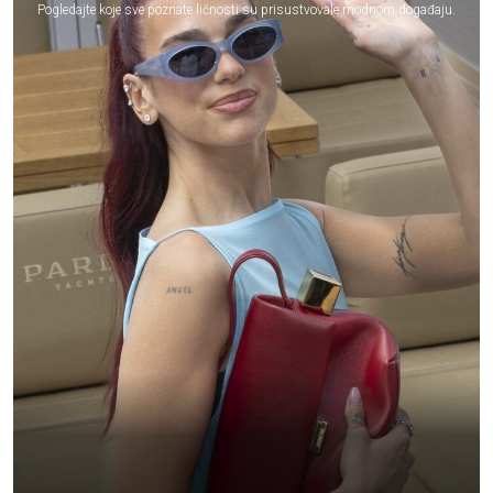
Pogledajte koje sve poznate ličnosti su prisustvovale modnom događaju.