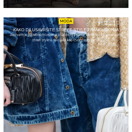
MODA
KAKO DA USAVRŠITE STREET STYLE FRANCUSKINJA
Ako vam je potrebno osveženje stila ovog proleća, obratite se francuskom
street style-u devojaka kao izvoru inspiracije.