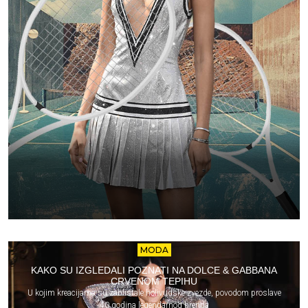
MODA
KAKO SU IZGLEDALI POZNATI NA DOLCE & GABBANA
CRVENOM TEPIHU
U kojim kreacijama su zablistale holivudske zvezde, povodom proslave
40 godina legendarnog brenda