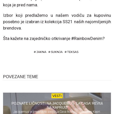
koja je pred nama.
Izbor koji predlažemo u našem vodiču za kupovinu
posebno je izabran iz kolekcija SS21 naših najomiljenijih
brendova.
Šta kažete na zajedničko otkrivanje #RainbowDenim?
#
JAKNA
#
SUKNJA
#
TEKSAS
POVEZANE TEME
VESTI
POZNATE LIČNOSTI NA JACQUEMUS ‘LA CASA’ REVIJI
NA KAPRIJU
Jacquemus je predstavio svoju La Casa kolekciju na ostrvu Kapri.