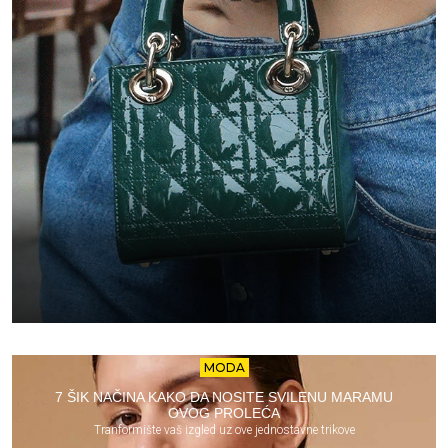
MODA
7 ŠIK NAČINA KAKO DA NOSITE SVILENU MARAMU
OVOG PROLEĆA
Tranformište vaš izgled uz ove jednostavne trikove