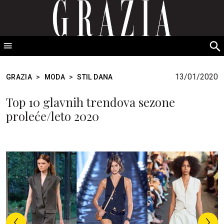
GRAZIA Srbija
S
fo
13/01/2020
GRAZIA
>
MODA
>
STIL DANA
Top 10 glavnih trendova sezone
proleće/leto 2020