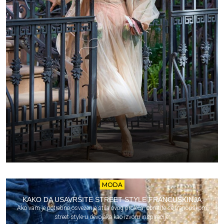
MODA
KAKO DA USAVRŠITE STREET STYLE FRANCUSKINJA
Ako vam je potrebno osveženje stila ovog proleća, obratite se francuskom
street style-u devojaka kao izvoru inspiracije.