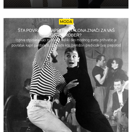
MODA
ŠTA POVRATAK KAPRI PANTALONA ZNAČI ZA VAŠ
GARDEROBER?
Isprva otpisane kao zastarele, veliki deo modnog sveta prihvatio je
povratak kapri pantalona. Saznajte koji brendovi predvode ovaj preporod