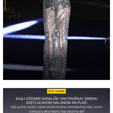
STIL DANA
KAJLI DŽENER KANALIŠE UNUTRAŠNJU SIRENU
SVETLUCAVOM HALJINOM NA PLAŽI
Kajli pozira na plaži ispred veličanstvenog narandžastog neba, noseći
svetlucavu akva haljinu koja oduzima dah