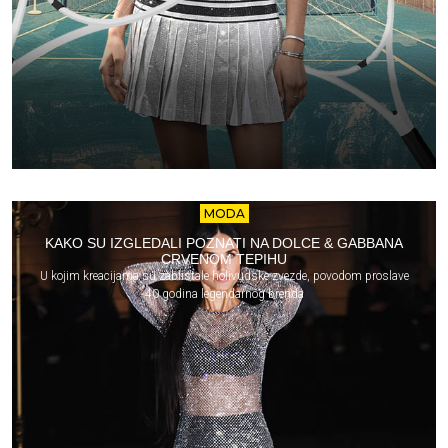
MODA
KAKO SU IZGLEDALI POZNATI NA DOLCE & GABBANA
CRVENOM TEPIHU
U kojim kreacijama su zablistale holivudske zvezde, povodom proslave
40 godina legendarnog brenda