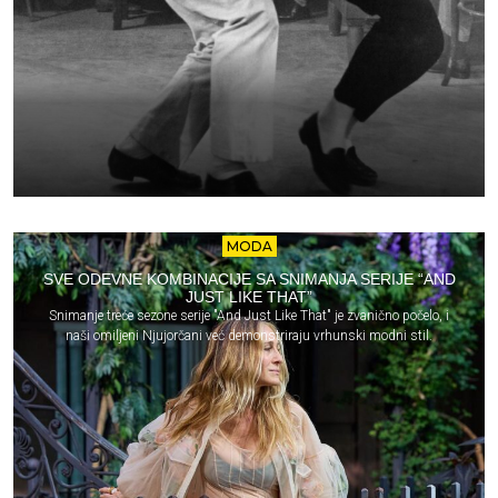
MODA
SVE ODEVNE KOMBINACIJE SA SNIMANJA SERIJE “AND
JUST LIKE THAT”
Snimanje treće sezone serije "And Just Like That" je zvanično počelo, i
naši omiljeni Njujorčani već demonstriraju vrhunski modni stil.