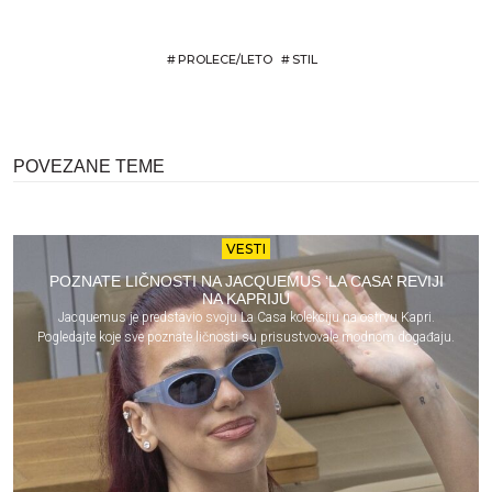
#
PROLECE/LETO
#
STIL
POVEZANE TEME
VESTI
POZNATE LIČNOSTI NA JACQUEMUS ‘LA CASA’ REVIJI
NA KAPRIJU
Jacquemus je predstavio svoju La Casa kolekciju na ostrvu Kapri.
Pogledajte koje sve poznate ličnosti su prisustvovale modnom događaju.