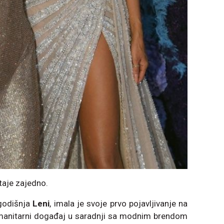
taje zajedno.
godišnja
Leni
, imala je svoje prvo pojavljivanje na
anitarni događaj u saradnji sa modnim brendom