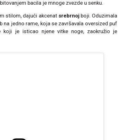
ebitovanjem bacila je mnoge zvezde u senku.
vim stilom, dajući akcenat
srebrnoj
boji. Oduzimala
b na jedno rame, koja se završavala oversized puf
koji je isticao njene vitke noge, zaokružio je