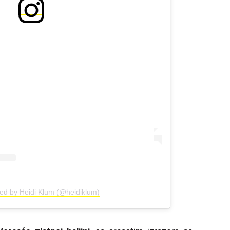
red by Heidi Klum (@heidiklum)