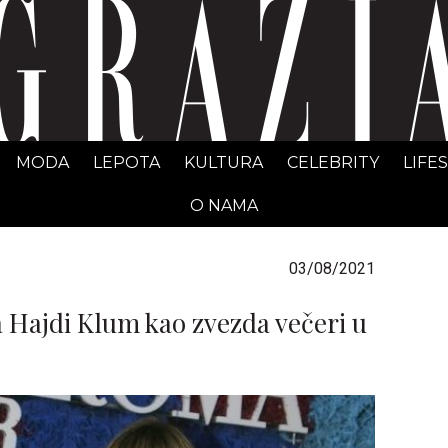
GRAZIA Srbija
MODA
LEPOTA
KULTURA
CELEBRITY
LIFE
O NAMA
03/08/2021
 Hajdi Klum kao zvezda večeri u