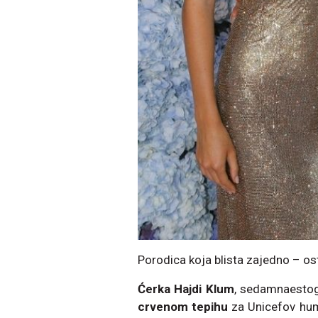
Porodica koja blista zajedno – os
Ćerka Hajdi Klum
, sedamnaesto
crvenom tepihu
za Unicefov hum