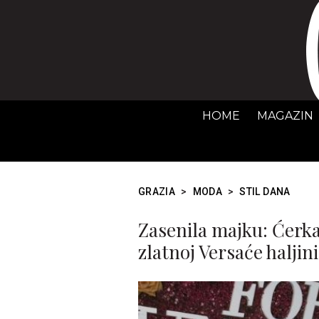
HOME
MAGAZIN
GRAZIA
>
MODA
>
STIL DANA
Zasenila majku: Ćerka
zlatnoj Versaće haljini