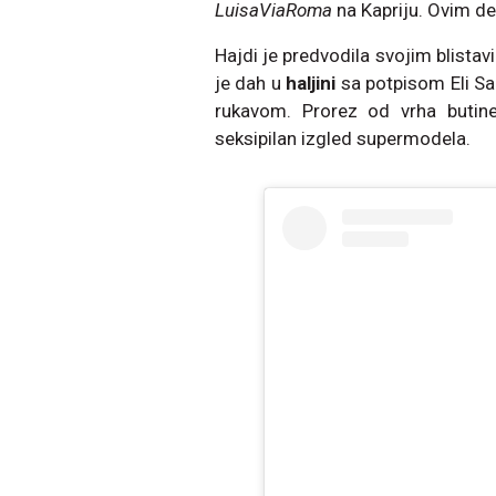
LuisaViaRoma
na Kapriju. Ovim d
Hajdi je predvodila svojim blista
je dah u
haljini
sa potpisom Eli Sa
rukavom. Prorez od vrha butine 
seksipilan izgled supermodela.