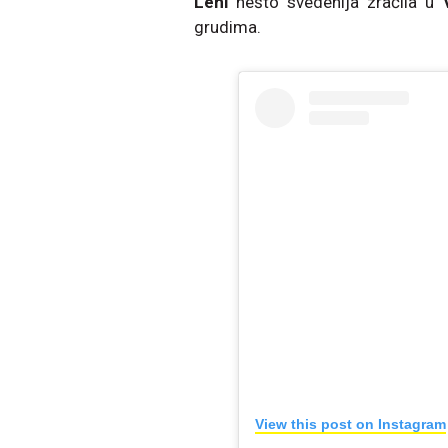
Leni
nešto svedenija zračila u
grudima.
View this post on Instagram