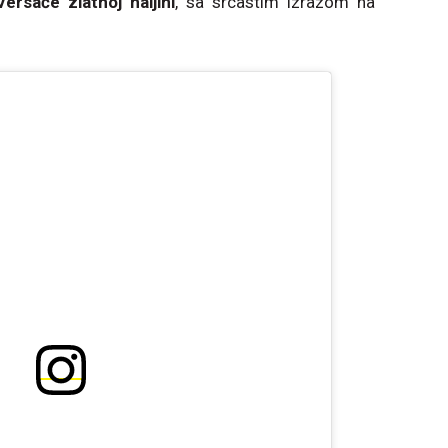
Versaće zlatnoj haljini
, sa srcastim izrazom na