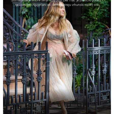
Snimanje treće sezone serije "And Just Like That" je zvanično počelo, i
naši omiljeni Njujorčani već demonstriraju vrhunski modni stil.