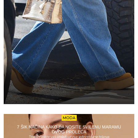
MODA
7 ŠIK NAČINA KAKO DA NOSITE SVILENU MARAMU
OVOG PROLEĆA
Tranformište vaš izgled uz ove jednostavne trikove