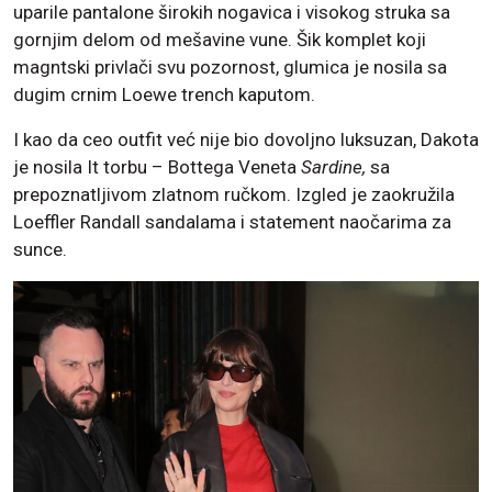
uparile pantalone širokih nogavica i visokog struka sa
gornjim delom od mešavine vune. Šik komplet koji
magntski privlači svu pozornost, glumica je nosila sa
dugim crnim Loewe trench kaputom.
I kao da ceo outfit već nije bio dovoljno luksuzan, Dakota
je nosila It torbu – Bottega Veneta
Sardine,
sa
prepoznatljivom zlatnom ručkom. Izgled je zaokružila
Loeffler Randall sandalama i statement naočarima za
sunce.