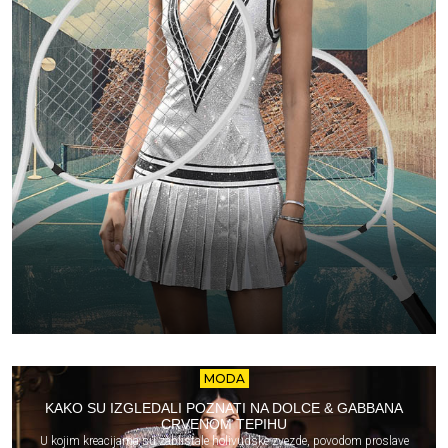
MODA
KAKO SU IZGLEDALI POZNATI NA DOLCE & GABBANA
CRVENOM TEPIHU
U kojim kreacijama su zablistale holivudske zvezde, povodom proslave