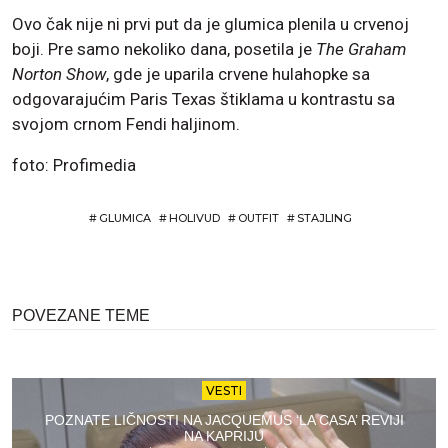
Ovo čak nije ni prvi put da je glumica plenila u crvenoj
boji. Pre samo nekoliko dana, posetila je
The Graham
Norton Show
, gde je uparila crvene hulahopke sa
odgovarajućim Paris Texas štiklama u kontrastu sa
svojom crnom Fendi haljinom.
foto: Profimedia
#
GLUMICA
#
HOLIVUD
#
OUTFIT
#
STAJLING
POVEZANE TEME
VESTI
POZNATE LIČNOSTI NA JACQUEMUS ‘LA CASA’ REVIJI
NA KAPRIJU