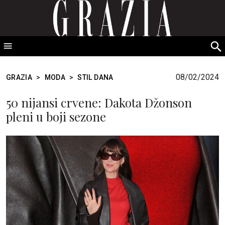
GRAZIA Srbija
S
fo
08/02/2024
GRAZIA
>
MODA
>
STIL DANA
50 nijansi crvene: Dakota Džonson
pleni u boji sezone