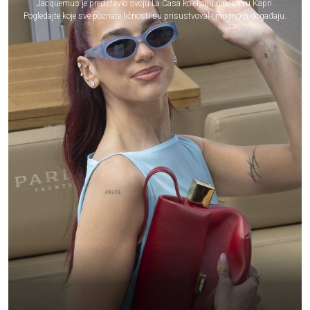
Jacquemus je predstavio svoju La Casa kolekciju na ostrvu Kapri.
Pogledajte koje sve poznate ličnosti su prisustvovale modnom događaju.