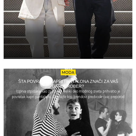
MODA
ŠTA POVRATAK KAPRI PANTALONA ZNAČI ZA VAŠ
GARDEROBER?
Isprva otpisane kao zastarele, veliki deo modnog sveta prihvatio je
povratak kapri pantalona. Saznajte koji brendovi predvode ovaj preporod