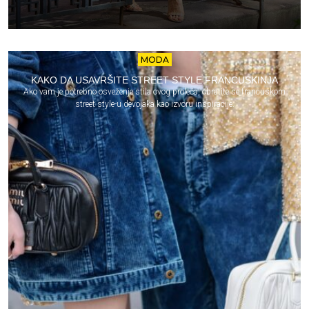
MODA
KAKO DA USAVRŠITE STREET STYLE FRANCUSKINJA
Ako vam je potrebno osveženje stila ovog proleća, obratite se francuskom
street style-u devojaka kao izvoru inspiracije.