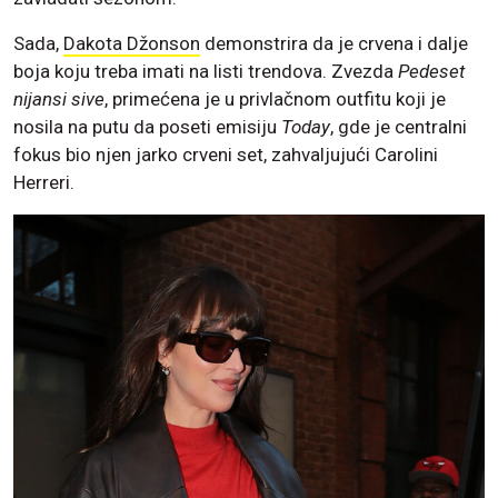
Sada,
Dakota Džonson
demonstrira da je crvena i dalje
boja koju treba imati na listi trendova. Zvezda
Pedeset
nijansi sive
, primećena je u privlačnom outfitu koji je
nosila na putu da poseti emisiju
Today
, gde je centralni
fokus bio njen jarko crveni set, zahvaljujući Carolini
Herreri.