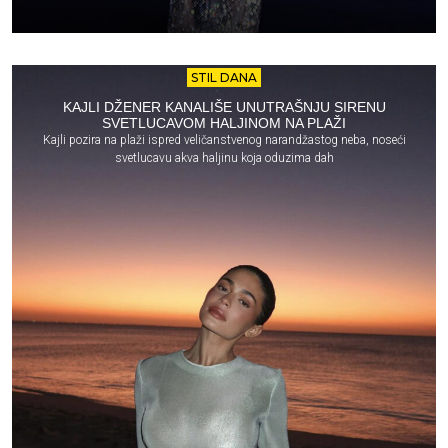
STIL DANA
KAJLI DŽENER KANALIŠE UNUTRAŠNJU SIRENU
SVETLUCAVOM HALJINOM NA PLAŽI
Kajli pozira na plaži ispred veličanstvenog narandžastog neba, noseći
svetlucavu akva haljinu koja oduzima dah