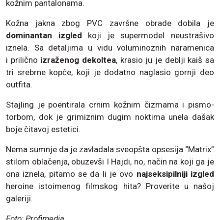
kožnim pantalonama.
Kožna jakna zbog PVC završne obrade dobila je
dominantan izgled
koji je supermodel neustrašivo
iznela. Sa detaljima u vidu voluminoznih naramenica
i prilično
izraženog dekoltea
, krasio ju je deblji kaiš sa
tri srebrne kopče, koji je dodatno naglasio gornji deo
outfita.
Stajling je poentirala crnim kožnim čizmama i pismo-
torbom, dok je grimiznim dugim noktima unela dašak
boje čitavoj estetici.
Nema sumnje da je zavladala sveopšta opsesija “Matrix”
stilom oblačenja, obuzevši I Hajdi, no, način na koji ga je
ona iznela, pitamo se da li je ovo
najseksipilniji izgled
heroine istoimenog filmskog hita? Proverite u našoj
galeriji.
Foto: Profimedia