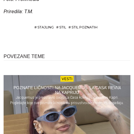
Priredila: T.M.
#
STAJLING
#
STIL
#
STIL POZNATIH
POVEZANE TEME
VESTI
POZNATE LIČNOSTI NA JACQUEMUS ‘LA CASA’ REVIJI
NA KAPRIJU
Jacquemus je predstavio svoju La Casa kolekciju na ostrvu Kapri.
Pogledajte koje sve poznate ličnosti su prisustvovale modnom događaju.