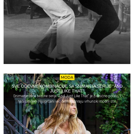
MODA
SVE ODEVNE KOMBINACIJE SA SNIMANJA SERIJE “AND
JUST LIKE THAT”
Snimanje treće sezone serije "And Just Like That" je zvanično počelo, i
naši omiljeni Njujorčani već demonstriraju vrhunski modni stil.