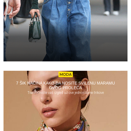
MODA
7 ŠIK NAČINA KAKO DA NOSITE SVILENU MARAMU
OVOG PROLEĆA
Tranformište vaš izgled uz ove jednostavne trikove