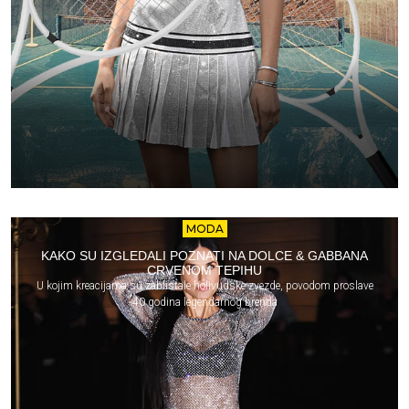
MODA
KAKO SU IZGLEDALI POZNATI NA DOLCE & GABBANA
CRVENOM TEPIHU
U kojim kreacijama su zablistale holivudske zvezde, povodom proslave
40 godina legendarnog brenda