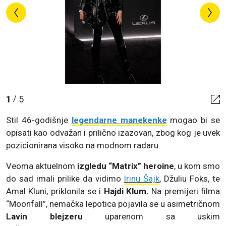
1
5
/
Stil 46-godišnje
legendarne manekenke
mogao bi se
opisati kao odvažan i prilično izazovan, zbog kog je uvek
pozicionirana visoko na modnom radaru.
Veoma aktuelnom
izgledu “Matrix” heroine
, u kom smo
do sad imali prilike da vidimo
Irinu Šajk
, Džuliu Foks, te
Amal Kluni, priklonila se i
Hajdi Klum.
Na premijeri filma
“Moonfall”, nemačka lepotica pojavila se u asimetričnom
Lavin blejzeru
uparenom sa uskim