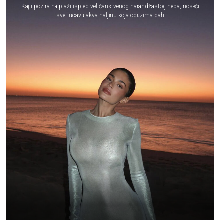
Kajli pozira na plaži ispred veličanstvenog narandžastog neba, noseći
svetlucavu akva haljinu koja oduzima dah