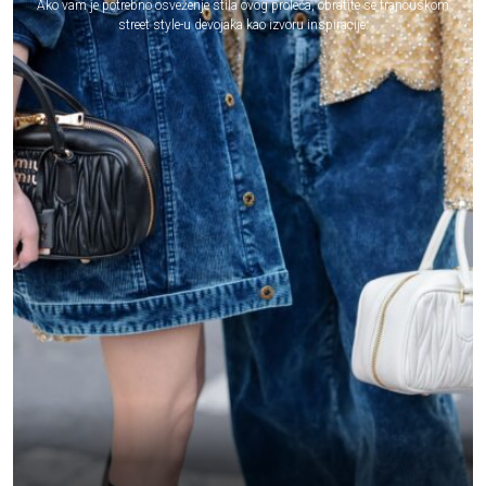
Ako vam je potrebno osveženje stila ovog proleća, obratite se francuskom
street style-u devojaka kao izvoru inspiracije.