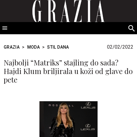
GRAZIA Srbija
S
fo
02/02/2022
GRAZIA
>
MODA
>
STIL DANA
Najbolji “Matriks” stajling do sada?
Hajdi Klum briljirala u koži od glave do
pete