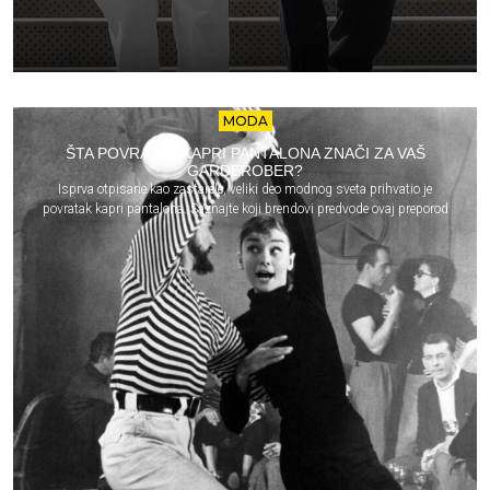
MODA
ŠTA POVRATAK KAPRI PANTALONA ZNAČI ZA VAŠ
GARDEROBER?
Isprva otpisane kao zastarele, veliki deo modnog sveta prihvatio je
povratak kapri pantalona. Saznajte koji brendovi predvode ovaj preporod