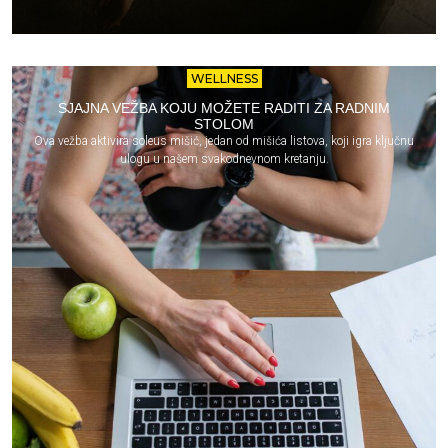
WELLNESS
SJAJNA VEŽBA KOJU MOŽETE RADITI ZA RADNIM
STOLOM
Ova vežba aktivira soleus mišić, jedan od mišića listova, koji igra ključnu
ulogu u našem svakodnevnom kretanju.