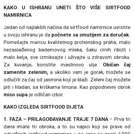
KAKO U ISHRANU UNETI ŠTO VIŠE SIRTFOOD
NAMIRNICA
Jedan od najlakših načina da sirtfood namirnice uvrstite
u svoju ishranu je da
počnete sa smutijem za doručak.
Pomešajte mericu kvalitetnog proteinskog praha, malo
nezaslađenog bademovog mleka, šaku crnih ribizli i
malo kelja, sve izmiksajte i uživajte u zdravom obroku.
Za kuvanje, koristite maslinovo ulje.
Običan čaj
zamenite zelenim,
a ukoliko vam je gorak, možete se
odlučiti za čaj od jasmina koji je blaži. Zeleni čaj možete
piti i hladan, sa kriškama limuna. Kao popodnevni obrok
miso supa
je odličan izbor.
KAKO IZGLEDA SIRTFOOD DIJETA
1. FAZA – PRILAGOĐAVANJE TRAJE 7 DANA
– Prva tri
dana imate tri obroka, a to su napici koji se prave od