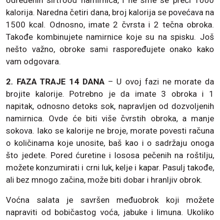
određenih sirtfood namirnica, i ne sme se preći 1000
kalorija. Naredna četiri dana, broj kalorija se povećava na
1500 kcal. Odnosno, imate 2 čvrsta i 2 tečna obroka.
Takođe kombinujete namirnice koje su na spisku. Još
nešto važno, obroke sami raspoređujete onako kako
vam odgovara.
2. FAZA TRAJE 14 DANA
– U ovoj fazi ne morate da
brojite kalorije. Potrebno je da imate 3 obroka i 1
napitak, odnosno detoks sok, napravljen od dozvoljenih
namirnica. Ovde će biti više čvrstih obroka, a manje
sokova. Iako se kalorije ne broje, morate povesti računa
o količinama koje unosite, baš kao i o sadržaju onoga
što jedete. Pored ćuretine i lososa pečenih na roštilju,
možete konzumirati i crni luk, kelje i kapar. Pasulj takođe,
ali bez mnogo začina, može biti dobar i hranljiv obrok.
Voćna salata je savršen međuobrok koji možete
napraviti od bobičastog voća, jabuke i limuna. Ukoliko