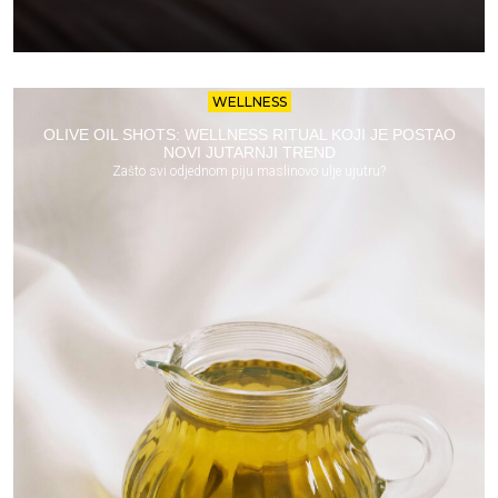
WELLNESS
OLIVE OIL SHOTS: WELLNESS RITUAL KOJI JE POSTAO
NOVI JUTARNJI TREND
Zašto svi odjednom piju maslinovo ulje ujutru?