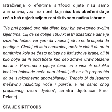
Istraživanja o efektima sirtfood dijete nisu samo
afirmativna, već ima i onih koji
nisu baš ubeđeni da je
reč o baš najzdravijem restriktivnom načinu ishrane.
“Na prvi pogled, ovo nije dijeta koju bih savetovao svojim
klijentima. Cilj da se dobije 1000 kcal tri uzastopna dana je
izuzetno teško i verujem da većina ljudi to ne bi uspela da
postigne. Gledajući listu namirnica, možete videti da su to
namirnice koje se često nalaze na listi zdrave hrane, ali bi
bilo bolje da ih podstičete kao deo zdrave uravnotežene
ishrane. Povremeno pijenje čaše crno vina ili nekoliko
kockica čokolade neće nam škoditi, ali ne bih preporučio
da se svakodnevno upotrebljavaju. Trebalo bi da jedemo
mešavinu različitog voća i povrća, a ne samo onog
propisanog ovom dijetom”
, smatra dijetetičar Emer
Delanej.
ŠTA JE SIRTFOODS