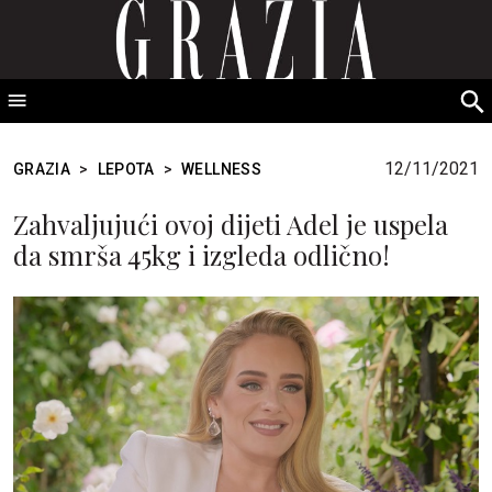
GRAZIA Srbija
S
fo
12/11/2021
GRAZIA
>
LEPOTA
>
WELLNESS
Zahvaljujući ovoj dijeti Adel je uspela
da smrša 45kg i izgleda odlično!