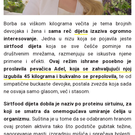
Borba sa viškom kilograma večita je tema brojnih
devojaka i žena i
sama reč
dijeta
izaziva ogromno
interesovanje.
Jedna u nizu koja se pojavila jeste
sirtfood dijeta
koja se sve češće pominje na
društvenim mrežama, razmenjuju se iskustva njene
primene i efekti.
Ovaj režim ishrane posebno je
proslavila
pevačica Adel, koja se zahvaljujući njoj
izgubila 45 kilograma i bukvalno se prepolovila,
te od
simpatične buckaste devojke, postala zvezda koja sada
ne osvaja samo glasom, već i stasom.
Sirtfood dijeta dobila je naziv po proteinu sirtuinu, za
koji se smatra da onemogućava umiranje ćelija u
organizmu.
Suština je u tome da se odabranom hranom
ovaj protein aktivira tako što podstiče gubitak težine,
sagorevanje masti, izgradnju mišića i sprečava bolesti.