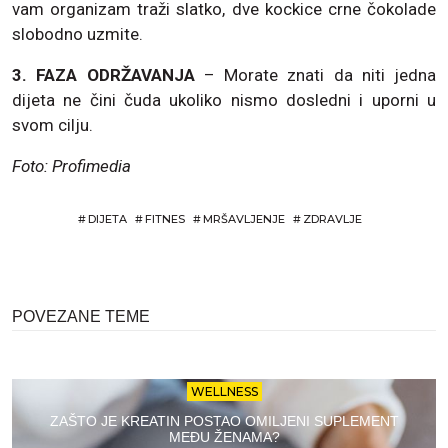
vam organizam traži slatko, dve kockice crne čokolade
slobodno uzmite.
3. FAZA ODRŽAVANJA
– Morate znati da niti jedna
dijeta ne čini čuda ukoliko nismo dosledni i uporni u
svom cilju.
Foto: Profimedia
#
DIJETA
#
FITNES
#
MRŠAVLJENJE
#
ZDRAVLJE
POVEZANE TEME
WELLNESS
ZAŠTO JE KREATIN POSTAO OMILJENI SUPLEMENT
MEĐU ŽENAMA?