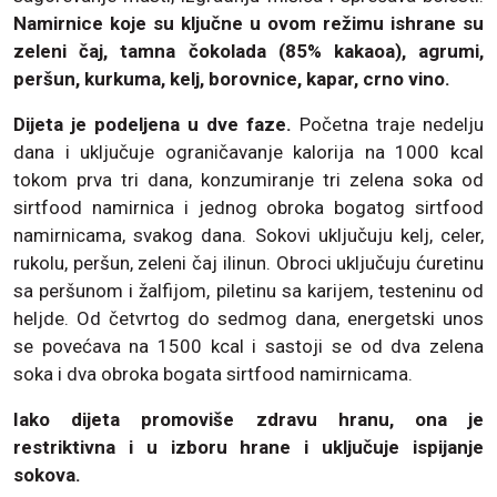
Namirnice koje su ključne u ovom režimu ishrane su
zeleni čaj, tamna čokolada (85% kakaoa), agrumi,
peršun, kurkuma, kelj, borovnice, kapar, crno vino.
Dijeta je podeljena u dve faze.
Početna traje nedelju
dana i uključuje ograničavanje kalorija na 1000 kcal
tokom prva tri dana, konzumiranje tri zelena soka od
sirtfood namirnica i jednog obroka bogatog sirtfood
namirnicama, svakog dana. Sokovi uključuju kelj, celer,
rukolu, peršun, zeleni čaj ilinun. Obroci uključuju ćuretinu
sa peršunom i žalfijom, piletinu sa karijem, testeninu od
heljde. Od četvrtog do sedmog dana, energetski unos
se povećava na 1500 kcal i sastoji se od dva zelena
soka i dva obroka bogata sirtfood namirnicama.
Iako dijeta promoviše zdravu hranu, ona je
restriktivna i u izboru hrane i uključuje ispijanje
sokova.