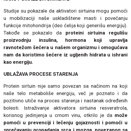
Studije su pokazale da aktivatori sirtuina mogu pomoći
u mobilizaciji naše uskladištene masti i povećanju
funkcije mitohondrija (deo ćelija koji generišu energiju).
Takođe se pokazalo da
proteini sirtuina regulišu
proizvodnju insulina, hormona koji upravlja
ravnotežom šećera u našem organizmu i omogućava
nam da koristimo šećere iz ugljenih hidrata u ishrani
kao energiju.
UBLAŽAVA PROCESE STARENJA
Protein sirtuin nije samo povezan sa načinom na koji
naše telo metaboliše energiju, već je poznato i da
pozitivno utiče na proces starenja i nastanak određenih
bolesti. Istraživanje aktivatora sirtuina resveratrola,
korisnog jedinjenja u crnom vinu, otkrilo je da
može
pomoći u prevenciji i lečenju gojaznosti i pomoći u
sprečavanju propadanja srca i mozga, povezanog sa