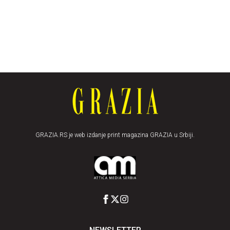
GRAZIA.RS je web izdanje print magazina GRAZIA u Srbiji.