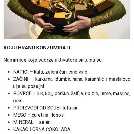
KOJU HRANU KONZUMIRATI
Namirnice koje sadrže aktivatore sirtuina su:
NAPICI – kafa, zeleni čaj i crno vino
ZAČINI – kurkuma, đumbir, nana, karanfilić i maslinovo
ulje su poželjni
POVRĆE – luk, kelj, peršun, žalfija, ribizle, urme, masline,
orasi
PROIZVODI OD SOJE i tofu sir
MESO – ćuretina i losos
MINERAL – selen
KAKAO I CRNA ČOKOLADA