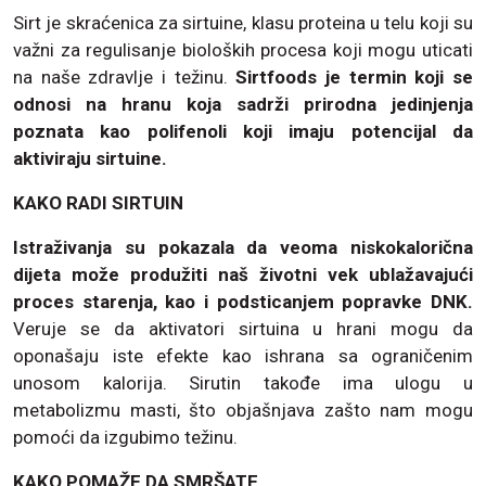
Sirt je skraćenica za sirtuine, klasu proteina u telu koji su
važni za regulisanje bioloških procesa koji mogu uticati
na naše zdravlje i težinu.
Sirtfoods je termin koji se
odnosi na hranu koja sadrži prirodna jedinjenja
poznata kao polifenoli koji imaju potencijal da
aktiviraju sirtuine.
KAKO RADI SIRTUIN
Istraživanja su pokazala da veoma niskokalorična
dijeta može produžiti naš životni vek ublažavajući
proces starenja, kao i podsticanjem popravke DNK.
Veruje se da aktivatori sirtuina u hrani mogu da
oponašaju iste efekte kao ishrana sa ograničenim
unosom kalorija. Sirutin takođe ima ulogu u
metabolizmu masti, što objašnjava zašto nam mogu
pomoći da izgubimo težinu.
KAKO POMAŽE DA SMRŠATE